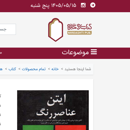
1405/05/15 پنج شنبه
موضوعات
ص
شما اینجا هستید
>
خانه
>
تمام محصولات
>
کتاب
>
هن
ک
ش
ن
ن