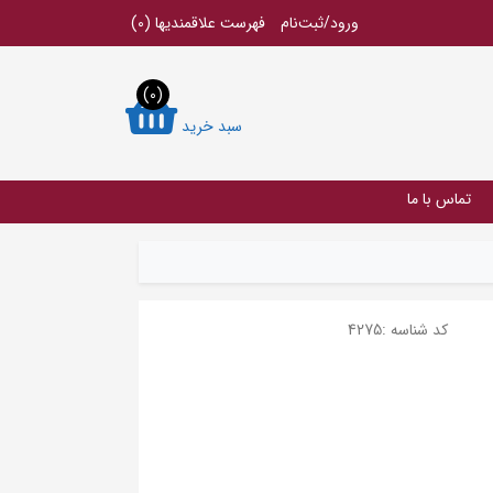
ورود/ثبت‌نام
فهرست علاقمندیها
(0)
(0)
سبد خرید
تماس با ما
کد شناسه :
4275