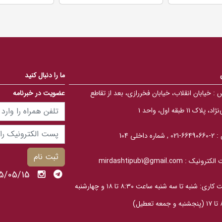
o
o
u
u
t
t
o
o
f
f
5
5
b
b
a
a
s
s
e
e
d
d
ما را دنبال کنید
o
o
n
n
 :
خیابان انقلاب، خیابان فخررازی، بعد از تقاطع
عضویت در خبرنامه
ب
ب
ر
ر
ر
ر
، پلاک ۱۱ طبقه اول، واحد ۱
س
س
ی
ی
 :
2-66490660-021 , شماره داخلی 104
ثبت نام
الکترونیک :
mirdashtipub1@gmail.com
1405/05/15 پنج
ساعت کاری: شنبه تا سه‎ شنبه ساعت ۸:۳۰ تا ۱۸ و چهارشنبه
عطیل)