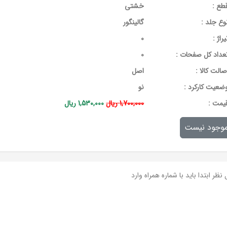
طع :
خشتی
وع جلد :
گالینگور
یراژ :
0
عداد کل صفحات :
0
صالت کالا :
اصل
ضعیت کارکرد :
نو
يمت :
1,700,000 ریال
1,530,000 ریال
وجود نیست
نظر ابتدا باید با شماره همراه وارد