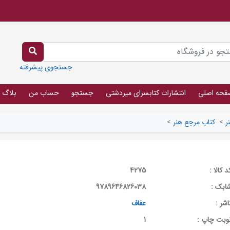
جستجوی پیشرفته
فحه اصلی
انتشارات کتابسرای میردشتی
جستجو
حساب من
بلاگ
ر
>
کتاب مرجع هنر
>
د کالا :
4275
ابک :
9789646826038
اشر :
عفاف
وبت چاپ :
1