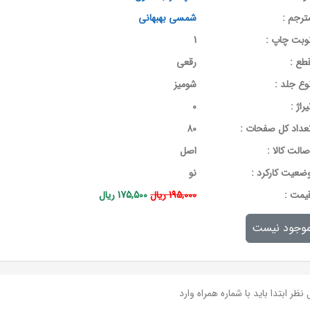
ترجم :
شمسی بهبهانی
وبت چاپ :
1
طع :
رقعی
وع جلد :
شومیز
یراژ :
0
عداد کل صفحات :
80
صالت کالا :
اصل
ضعیت کارکرد :
نو
يمت :
195,000 ریال
175,500 ریال
وجود نیست
نظر ابتدا باید با شماره همراه وارد