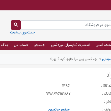
جستجوی پیشرفته
فحه اصلی
انتشارات کتابسرای میردشتی
جستجو
حساب من
بلاگ
‌بندی
>
چه کسی پنیر مرا جابجا کرد ؟-بهزاد
د
د کالا :
13851
ابک :
9789645959867
اشر :
ولف :
اسپنسر جانسون