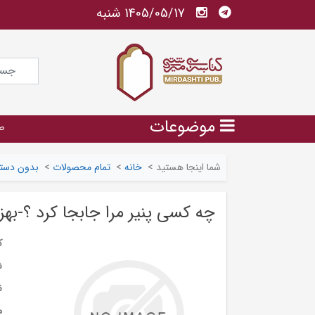
1405/05/17 شنبه
موضوعات
ص
شما اینجا هستید
>
خانه
>
تمام محصولات
>
بدون دسته
چه کسی پنیر مرا جابجا کرد ؟-بهزا
ک
ش
ن
م