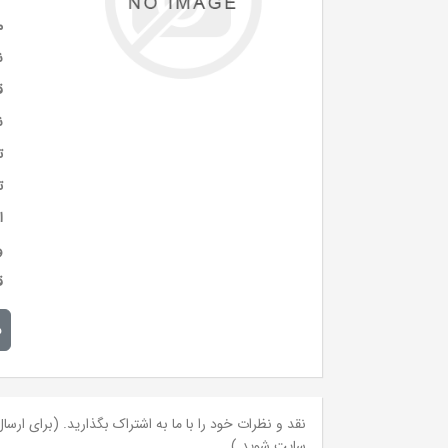
م
ن
ق
ن
ت
ت
ا
و
ق
م
نقد و نظرات خود را با ما به اشتراک بگذارید. (برای ارسال 
سایت شوید.)