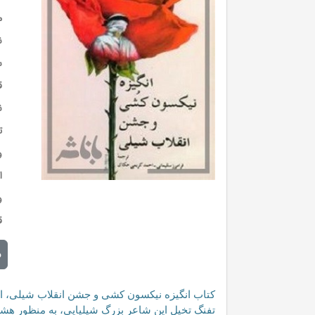
م
ن
س
ق
ن
ت
و
ا
و
ق
م
تفنگ تخیل این شاعر بزرگ شیلیایی، به منظور هشدا