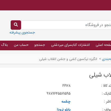
جستجوی پیشرفته
فحه اصلی
انتشارات کتابسرای میردشتی
جستجو
حساب من
بلاگ
‌بندی
>
انگیزه نیکسون کشی و جشن انقلاب شیلی
اب شیلی
د کالا :
19928
ابک :
9789645571595
اشر :
چشمه
ولف :
پابلو نرودا