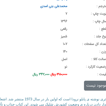
ترجم :
محمدعلی بنی اسدی
وبت چاپ :
7
ال چاپ :
1396
طع :
رقعی
وع جلد :
شمیز
عداد کل صفحات :
107
زن :
140
صالت کالا :
اصل
ضعیت کارکرد :
نو
يمت :
380,000 ریال
342,000 ریال
وجود نیست
کتاب انگیزه نیکسون کشی و جشن انقلاب شیلی، 
ر دادن درباره ی وضعیت کشورش شلیک می شوند. این کتاب جذاب و تأثیرگذار