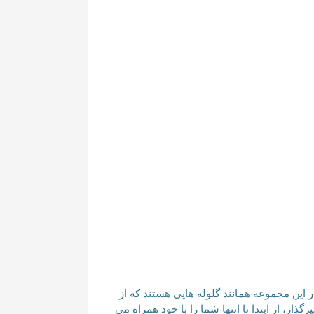
اثری نوشته ی پابلو نرودا است که اولین بار در سال 1973 منتشر شد. اشعار این مجموعه همانند گلوله هایی هستند که از
، از ابتدا تا انتها شما را با خود همراه می