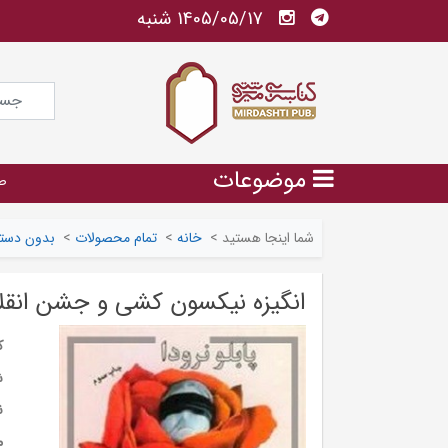
1405/05/17 شنبه
موضوعات
ص
شما اینجا هستید
>
خانه
>
تمام محصولات
>
بدون دسته
انگیزه نیکسون کشی و جشن انقل
ک
ش
ن
م