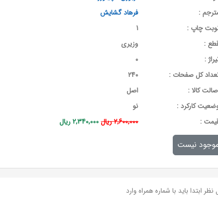
ترجم :
فرهاد گشایش
وبت چاپ :
1
طع :
وزیری
یراژ :
0
عداد کل صفحات :
240
صالت کالا :
اصل
ضعیت کارکرد :
نو
يمت :
2,600,000 ریال
2,340,000 ریال
وجود نیست
نظر ابتدا باید با شماره همراه وارد