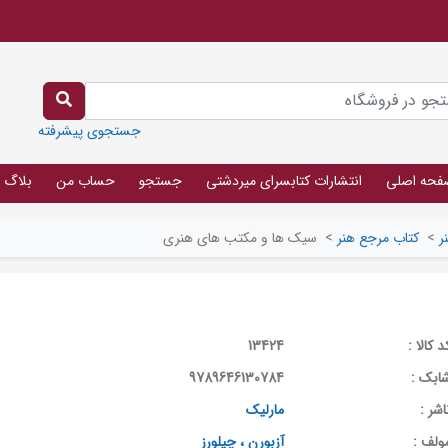
جستجوی پیشرفته
فحه اصلی
انتشارات کتابسرای میردشتی
جستجو
حساب من
بلاگ
ر
>
کتاب مرجع هنر
>
سیک ها و مکتب های هنری
د کالا :
13424
ابک :
9789646130784
اشر :
مارلیک
ولف :
آزبورن ، چیلورز