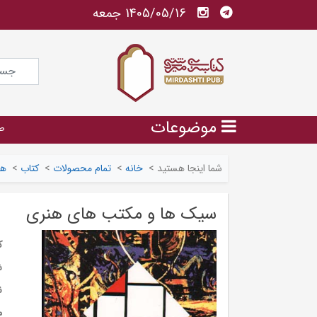
1405/05/16 جمعه
موضوعات
ص
شما اینجا هستید
>
خانه
>
تمام محصولات
>
کتاب
>
هن
سیک ها و مکتب های هنری
ک
ش
ن
م