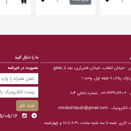
|
|
5
.
.
0
0
0
0
o
o
u
u
t
t
o
o
f
f
5
5
b
b
a
a
s
s
e
e
ما را دنبال کنید
d
d
o
o
n
n
 :
خیابان انقلاب، خیابان فخررازی، بعد از تقاطع
عضویت در خبرنامه
ب
ب
ر
ر
ر
، پلاک ۱۱ طبقه اول، واحد ۱
ر
س
س
ی
ی
 :
2-66490660-021 , شماره داخلی 104
ثبت نام
الکترونیک :
mirdashtipub1@gmail.com
1405/05/16 
ساعت کاری: شنبه تا سه‎ شنبه ساعت ۸:۳۰ تا ۱۸ و چهارشنبه