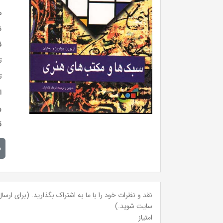
م
ن
ق
ت
ت
ا
و
ق
م
نقد و نظرات خود را با ما به اشتراک بگذارید. (برای ارسال 
سایت شوید.)
امتیاز