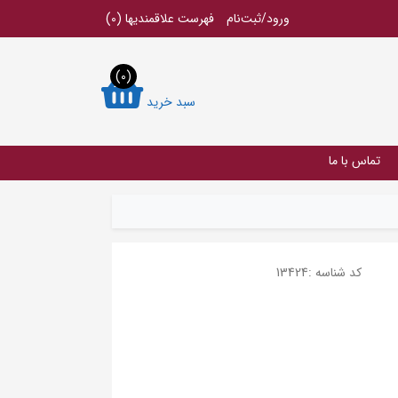
ورود/ثبت‌نام
فهرست علاقمندیها
(0)
(0)
سبد خرید
تماس با ما
کد شناسه :
13424