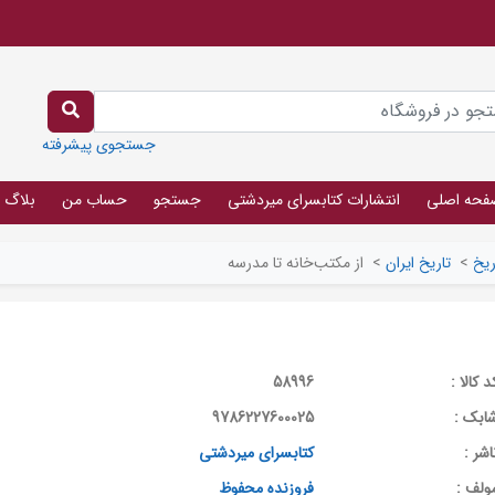
جستجوی پیشرفته
فحه اصلی
انتشارات کتابسرای میردشتی
جستجو
حساب من
بلاگ
ریخ
>
تاریخ ایران
>
از مکتب‌خانه تا مدرسه
د کالا :
58996
ابک :
9786227600025
اشر :
کتابسرای میردشتی
ولف :
فروزنده محفوظ