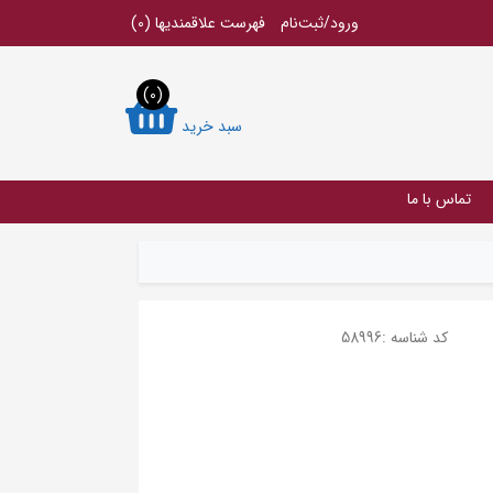
ورود/ثبت‌نام
فهرست علاقمندیها
(0)
(0)
سبد خرید
تماس با ما
کد شناسه :
58996