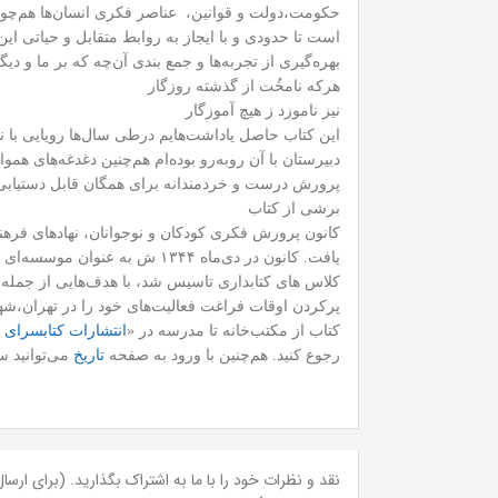
حکومت،‌دولت و قوانین، عناصر فکری انسان‌ها هم‌چون 
است تا حدودی و با ایجاز به روابط متقابل و حیاتی ا
بهره‌گیری از تجربه‌ها و جمع بندی آن‌چه که بر ما و 
هرکه نامخُت از گذشته روزگار
نیز ناموزد ز هیچ آموزگار
این کتاب حاصل یاداشت‌هایم درطی سال‌ها رویایی با 
دبیرستان با آن روبه‌رو بوده‌ام هم‌چنین دغدغه‌های 
پرورش درست و خردمندانه برای همگان قابل دستیاب
برشی از کتاب
کانون پرورش فکری کودکان و نوجوانان، ‌نهادهای فره
یافت. کانون در دی‌ماه ۱۳۴۴ 
کلاس های کتابداری تاسیس شد، با هدف‌هایی از جمله پ
پرکردن اوقات فراغت فعالیت‌های خود را در تهران،‌شه
کتاب از مکتب‌خانه تا مدرسه در «
انتشارات کتابسرای
رجوع کنید. هم‌چنین با ورود به صفحه
تاریخ
می‌توانید س
نقد و نظرات خود را با ما به اشتراک بگذارید. (برای ارسال 