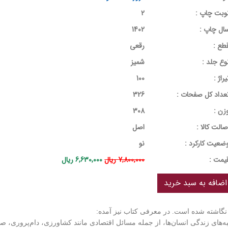
وبت چاپ :
2
ال چاپ :
1402
طع :
رقعی
وع جلد :
شمیز
یراژ :
100
عداد کل صفحات :
326
زن :
308
صالت کالا :
اصل
ضعیت کارکرد :
نو
يمت :
7,800,000 ریال
6,630,000 ریال
نگاشته شده است. در معرفی کتاب نیز آمده:
‌های زندگی انسان‌ها، از جمله مسائل اقتصادی مانند کشاورزی، دام‌پروری، ص