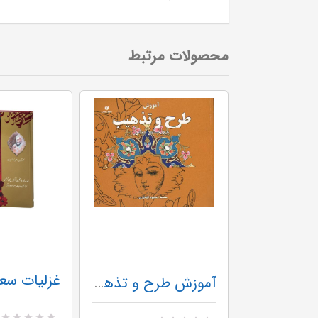
محصولات مرتبط
غزلیات سع
آموزش طرح و تذهیب (Y)
ریشه در آب:‌ ب‍رگ‍زی‍ده‌ آث‍ار و م‍ق‍الات‌ ع‍ب‍اس‌ ص‍دی‍ق‌