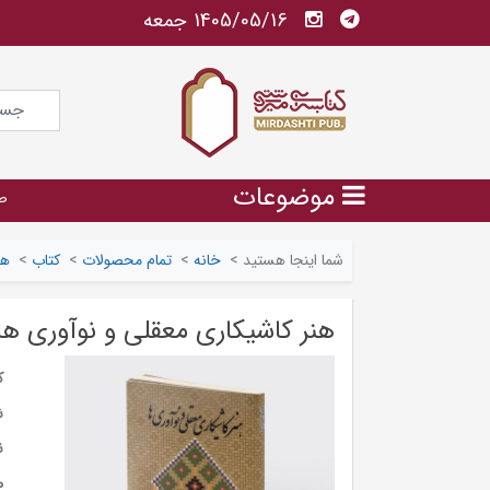
1405/05/16 جمعه
موضوعات
ص
شما اینجا هستید
>
خانه
>
تمام محصولات
>
کتاب
>
هن
هنر کاشیکاری معقلی و نوآوری ها
ک
ش
ن
م