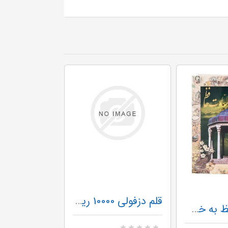
قلم دزفولی 10000 ریالی
غزلیات حافظ به خط مهدی فلاح در قطع رحلی