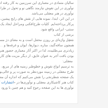
سالیان متمادی در معماری این سرزمین به کار رفته 
نوآوری در این نقوش نیازمند نگاهی نو و تحول در طرا
نوآوری در هنر معقلی می‌باشد.
در این اثر، ابتدا، نمونه هایی از نقش های رایج پیشین،
پرکار پرداخته‌ایم. کلیات طرح‌افکنی ومراحل ایجاد 
سنتی- ایرانی واقع شود.
برشی از کتاب
مَعقِل واژه‌ای بر روزن محفل است و به معنای دژ مست
همچون ساقه‌گنبد، مناره، دیوارها، ایوان و غرفه‌ها 
زیادتری می‌طلبیده،‌ لذا در اکثر آثار معماری حضور 
بودن بافت آجر به عنوان عایق، از دیگر مزیت های کا
معقلی:
به ترسیم انواع نقوش و خطوطبر زمنیه های از مربع،
طرح معقلی در زمینه مورد‌نظر به صورت پر و خالی‌ب
یک صفحه شطرنجی را نقش می‌کنیم که اندازه آن مضرب
کتاب هنر کاشیکاری معقلی و نوآوری‌ها در «
انتشارات 
نوآوری ها به این صفحه رجوع کنید و هم چنین با ورود ب