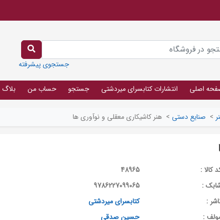
جستجوی پیشرفته
فحه اصلی
انتشارات کتابسرای میردشتی
جستجو
حساب من
بلاگ
ر
>
صنایع دستی
>
هنر کاشیکاری معقلی و نوآوری ها
د کالا :
48965
ابک :
9786227099065
اشر :
کتابسرای میردشتی
ولف :
حسین صدقی