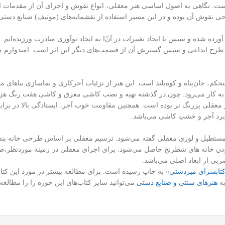
است. نگاهی به اصول اساسی هنر معقلی، انواع نقوش و اجزای آن از مقدمات 
حی نقوش آن بوده و در این مسیر استفاده از نقشمایه‌های (موتیف) صنایع دست
 آورده شده و سپس با ایجاد تغییرات در آن‌ّا به ایجاد نوآوری مبادرت ورزیده‌ایم
یک طرح ابداعی و سپس گسترش آن از قسمت‌های دیگر این اثر است. امیدوارم م
حکم، جان‌پناه و کوه‌بلند است. این هنر از تزئیات آجر‌کاری و نماسازی بناها
و …به کار می‌رود. چون در گذشته تهیه و نصب کاشی معرق و کاشی هفت رنگ هزی
هنر معقلی پررنگ تر بوده است. همچنین مقاومت خوب آجر، ایستادگی بالا در برا
ربرد آجر و خشتِ کاشی می‌باشد.
 مستطیل و لوزی معقلی گفته می‌شود. ترسیم معقلی بر اساس طرحی خانه بند
ودن خانه های شطرنج حاصل می‌شود. برای اجرای معقلی در زمینه موردنظر،‌ط
ی از ابعاد اصلی می‌باشد.
کتابسرای میردشتی
» به چاپ رسیده است. برای مطالعه بیشتر در مورد این کتاب
ه
هنرهای سنتی و صنایع دستی
می‌توانید سایر کتاب‌های این حوزه را را مطالعه 