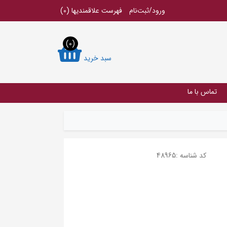
ورود/ثبت‌نام
فهرست علاقمندیها
(0)
(0)
سبد خرید
تماس با ما
کد شناسه :
48965