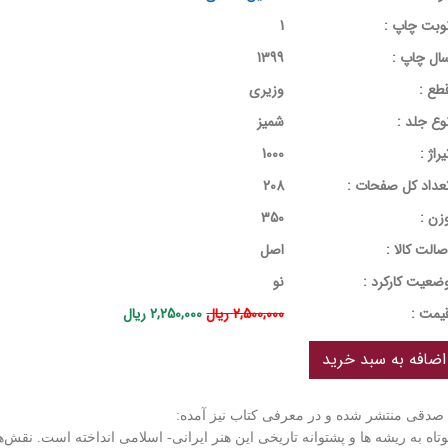
وبت چاپ :
1
ال چاپ :
1399
طع :
وزیری
وع جلد :
شمیز
یراژ :
1000
عداد کل صفحات :
208
زن :
350
صالت کالا :
اصل
ضعیت کارکرد :
نو
يمت :
2,500,000 ریال
2,250,000 ریال
 صدقی منتشر شده و در معرفی کتاب نیز آمده:
 به ریشه ها و پشتوانه تاریخی این هنر ایرانی- اسلامی انداخته است. نقش‌ها