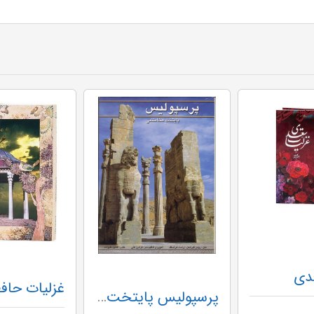
دی
پرسپولیس پایتخت هخامنشی (چاپ 5)