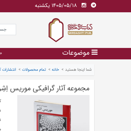
1405/05/18 يكشنبه
موضوعات
ص
شما اینجا هستید
>
خانه
>
تمام محصولات
>
انتشارات 
مجموعه آثار گرافیکی موریس اِشِر
ک
ش
ن
م