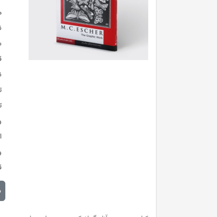
م
ن
س
ق
ن
ت
ت
و
ا
و
ق
م