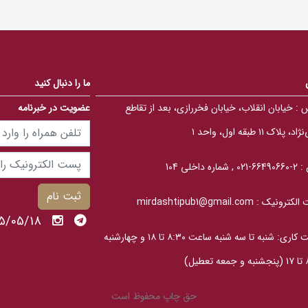
t
t
o
o
f
f
5
5
b
b
a
a
s
s
e
e
ما را دنبال کنید
d
d
o
o
n
n
 :
خیابان انقلاب، خیابان فخررازی، بعد از تقاطع
عضویت در خبرنامه
ب
ب
ر
ر
، پلاک ۱۱ طبقه اول، واحد ۱
ر
ر
س
س
ی
ی
 :
2-66490660-021 , شماره داخلی 104
ثبت نام
الکترونیک :
mirdashtipub1@gmail.com
1405/05/18 ي
ساعت کاری: شنبه تا سه‎ شنبه ساعت ۸:۳۰ تا ۱۸ و چهارشنبه
عطیل)
حق چاپ محفوظ است