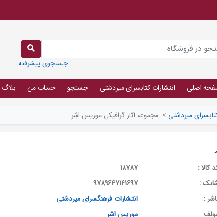
جستجوی پیشرفته
فحه اصلی
انتشارات کتابسرای میردشتی
جستجو
حساب من
بلاگ
کتابسرای میردشتی
>
مجموعه آثار گرافیکی موریس اِشِر
د کالا :
18787
ابک :
9789647141697
اشر :
انتشارات فرهنگسرای میردشتی
ولف :
موریس اشر