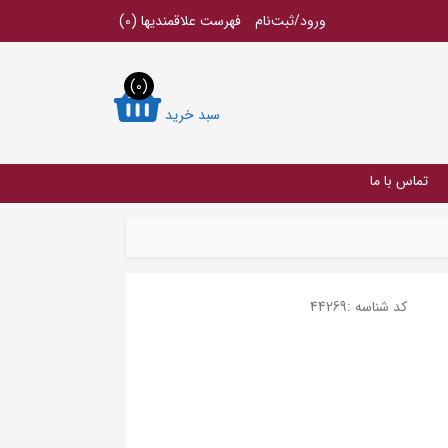
ورود/ثبت‌نام
فهرست علاقمندیها
(0)
(0)
سبد خرید
تماس با ما
کد شناسه :
44269