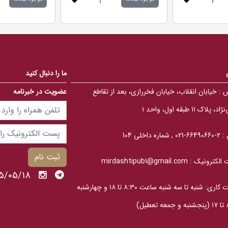
.
.
0
0
0
0
o
o
u
u
t
t
o
o
f
f
5
5
b
b
ما را دنبال کنید
a
a
s
s
 :
خیابان انقلاب، خیابان فخررازی، بعد از تقاطع
عضویت در خبرنامه
e
e
d
d
o
o
، پلاک ۱۱ طبقه اول، واحد ۱
n
n
ب
ب
ر
ر
ر
ر
 :
2-66490660-021 , شماره داخلی 104
س
س
ی
ی
ثبت نام
الکترونیک :
mirdashtipub1@gmail.com
1405/05/18 ي
ساعت کاری: شنبه تا سه‎ شنبه ساعت ۸:۳۰ تا ۱۸ و چهارشنبه
عطیل)