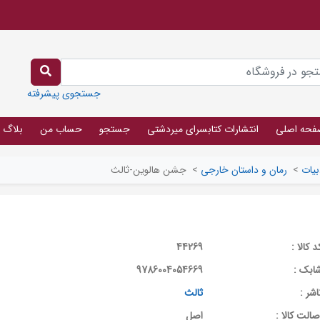
جستجوی پیشرفته
فحه اصلی
انتشارات کتابسرای میردشتی
جستجو
حساب من
بلاگ
بیات
>
رمان و داستان خارجی
>
جشن هالوین-ثالث
د کالا :
44269
ابک :
9786004054669
اشر :
ثالث
صالت کالا :
اصل