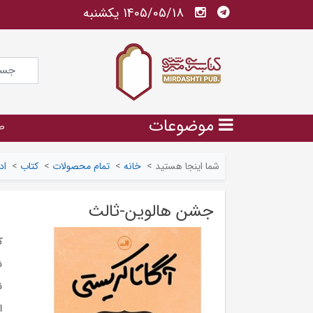
1405/05/18 يكشنبه
موضوعات
ص
شما اینجا هستید
>
خانه
>
تمام محصولات
>
کتاب
>
اد
جشن هالوین-ثالث
ک
ش
ن
ا