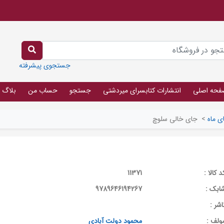
جستجوی پیشرفته
فحه اصلی
انتشارات کتابسرای میردشتی
جستجو
حساب من
بلاگ
ی ماه
>
جای خالی سلوچ
د کالا :
11371
ابک :
9789646194267
اشر :
ولف :
محمود دولت آبادی