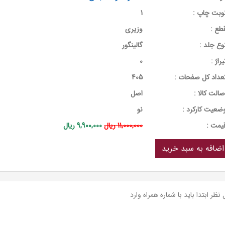
وبت چاپ :
1
طع :
وزیری
وع جلد :
گالینگور
یراژ :
0
عداد کل صفحات :
405
صالت کالا :
اصل
ضعیت کارکرد :
نو
يمت :
11,000,000 ریال
9,900,000 ریال
نظر ابتدا باید با شماره همراه وارد