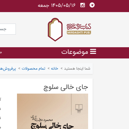
1405/05/16 جمعه
موضوعات
ص
شما اینجا هستید
>
خانه
>
تمام محصولات
>
پرفروش‌ها
جای خالی سلوچ
ک
ش
ن
م