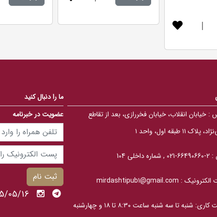
.
.
0
0
0
0
|
o
o
u
u
t
t
o
o
f
f
5
5
b
b
a
a
s
s
e
e
d
d
ما را دنبال کنید
o
o
n
n
ب
ب
 :
خیابان انقلاب، خیابان فخررازی، بعد از تقاطع
عضویت در خبرنامه
ر
ر
ر
ر
، پلاک ۱۱ طبقه اول، واحد ۱
س
س
ی
ی
 :
2-66490660-021 , شماره داخلی 104
ثبت نام
الکترونیک :
mirdashtipub1@gmail.com
1405/05/16 
ساعت کاری: شنبه تا سه‎ شنبه ساعت ۸:۳۰ تا ۱۸ و چهارشنبه