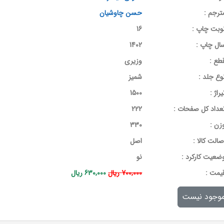
ترجم :
حسن چاوشیان
وبت چاپ :
16
ال چاپ :
1402
طع :
وزیری
وع جلد :
شمیز
یراژ :
1500
عداد کل صفحات :
222
زن :
330
صالت کالا :
اصل
ضعیت کارکرد :
نو
يمت :
700,000 ریال
630,000 ریال
وجود نیست