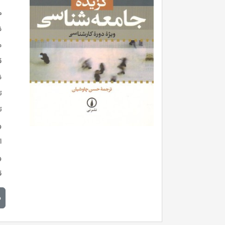
م
ن
س
ق
ن
ت
ت
و
ا
و
ق
م