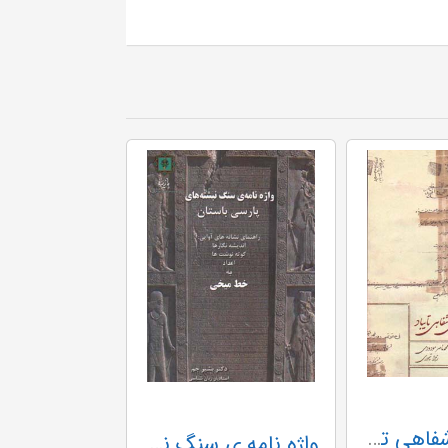
گنجینه ی شفاهی تایباد
واژه نامه ی سنگ نبشته های پارسی باستان (راهنمای نشانه های آوایی:اندیشه نگارها،کوته نوشت ها،اعداد...)