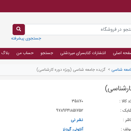
جستجوی پیشرفته
فحه اصلی
انتشارات کتابسرای میردشتی
جستجو
حساب من
بلاگ
معه شناسی
>
گزیده جامعه شناسی (ویژه دوره کارشناسی)
ارشناسی)
د کالا :
35870
ابک :
9789641851752
اشر :
نشر نی
ولف :
آنتونی گیدنز