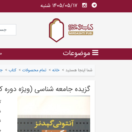
1405/05/17 شنبه
موضوعات
ص
شما اینجا هستید
>
خانه
>
تمام محصولات
>
کتاب
>
جا
گزیده جامعه شناسی (ویژه دوره ک
ک
ش
ن
م