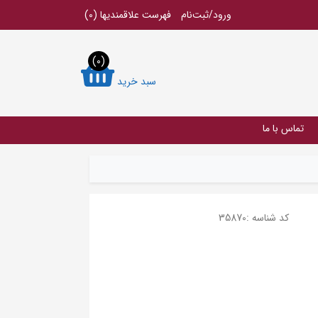
ورود/ثبت‌نام
فهرست علاقمندیها
(0)
(0)
سبد خرید
تماس با ما
کد شناسه :
35870