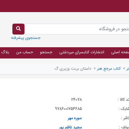
جستجوی پیشرفته
فحه اصلی
انتشارات کتابسرای میردشتی
جستجو
حساب من
بلاگ
ر
>
کتاب مرجع هنر
>
داستان بربت وزیری گ
د کالا :
24078
ابک :
9786001754685
اشر :
سوره مهر
ولف :
مجید ناظم پور