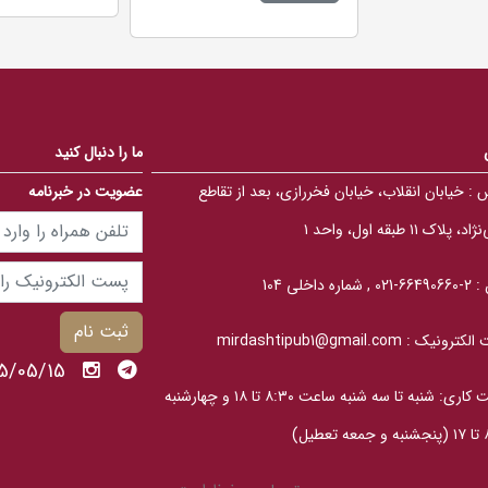
0
0
0
o
o
u
u
t
t
o
o
f
f
5
5
b
b
a
ما را دنبال کنید
a
s
s
e
e
d
 :
خیابان انقلاب، خیابان فخررازی، بعد از تقاطع
عضویت در خبرنامه
d
o
o
n
n
، پلاک ۱۱ طبقه اول، واحد ۱
ب
ب
ر
ر
ر
ر
س
 :
2-66490660-021 , شماره داخلی 104
س
ی
ی
ثبت نام
الکترونیک :
mirdashtipub1@gmail.com
1405/05/15 پنج
ساعت کاری: شنبه تا سه‎ شنبه ساعت ۸:۳۰ تا ۱۸ و چهارشنبه
عطیل)