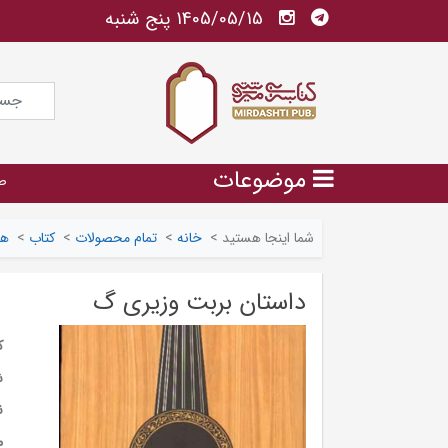
1405/05/15 پنج شنبه
موضوعات
ص
شما اینجا هستید
>
خانه
>
تمام محصولات
>
کتاب
>
هن
داستان بربت وزیری گ
ک
ش
ن
م