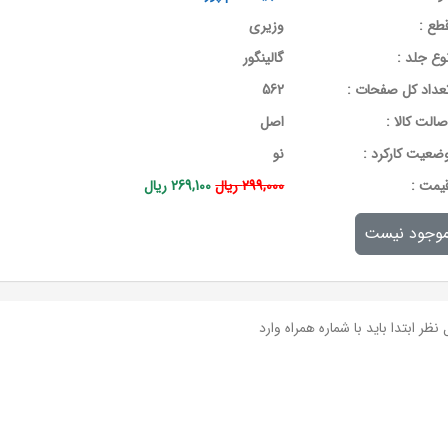
طع :
وزیری
وع جلد :
گالینگور
عداد کل صفحات :
562
صالت کالا :
اصل
ضعیت کارکرد :
نو
يمت :
299,000 ریال
269,100 ریال
وجود نیست
نظر ابتدا باید با شماره همراه وارد