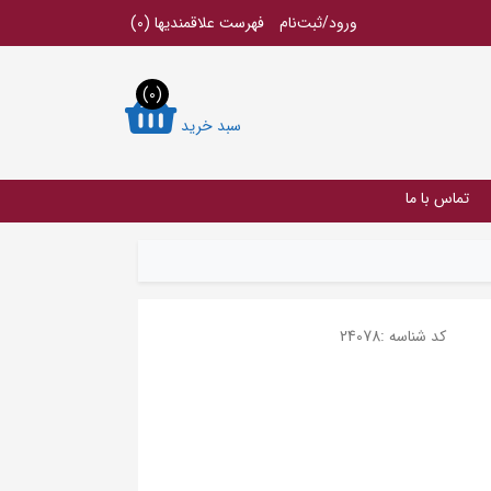
ورود/ثبت‌نام
فهرست علاقمندیها
(0)
(0)
سبد خرید
تماس با ما
کد شناسه :
24078