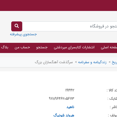
جستجوی پیشرفته
فحه اصلی
انتشارات کتابسرای میردشتی
جستجو
حساب من
بلاگ
ریخ
>
زندگینامه و سفرنامه
>
سرگذشت آهنگسازان بزرگ
د کالا :
19442
ابک :
9789646205673
اشر :
ناهید
ولف :
هرولد شونبرگ