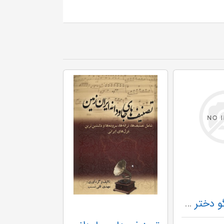
کتاب سخنگو دختر شینا (خاطرات قدم خیر محمدی کنعان همسر شهید حاج ستار ابراهیمی هژیر)،(باقاب)