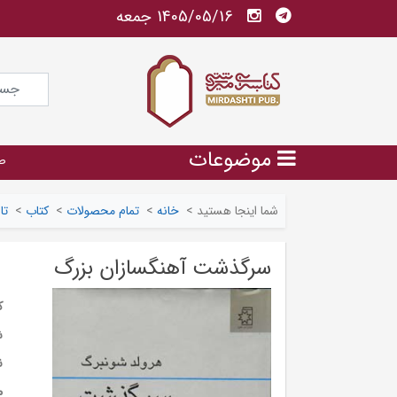
1405/05/16 جمعه
موضوعات
ص
شما اینجا هستید
>
خانه
>
تمام محصولات
>
کتاب
>
تا
سرگذشت آهنگسازان بزرگ
ک
ش
ن
م