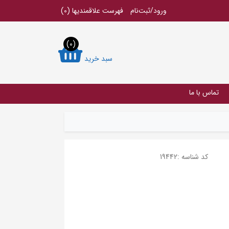
ورود/ثبت‌نام
فهرست علاقمندیها
(0)
(0)
سبد خرید
تماس با ما
کد شناسه :
19442