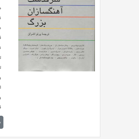
م
ن
س
ق
ن
ت
ت
و
ا
و
ق
م