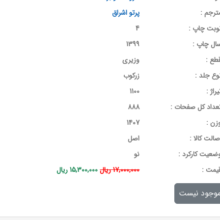
ترجم :
پرتو اشراق
وبت چاپ :
4
ال چاپ :
1399
طع :
وزیری
وع جلد :
زرکوب
یراژ :
1100
عداد کل صفحات :
888
زن :
1407
صالت کالا :
اصل
ضعیت کارکرد :
نو
يمت :
17,000,000 ریال
15,300,000 ریال
وجود نیست