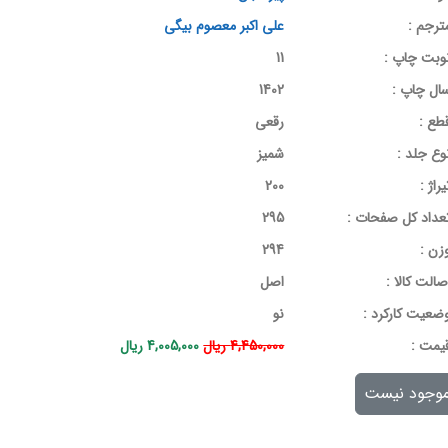
ترجم :
علی اکبر معصوم بیگی
وبت چاپ :
11
ال چاپ :
1402
طع :
رقعی
وع جلد :
شمیز
یراژ :
200
عداد کل صفحات :
295
زن :
294
صالت کالا :
اصل
ضعیت کارکرد :
نو
يمت :
4,450,000 ریال
4,005,000 ریال
وجود نیست