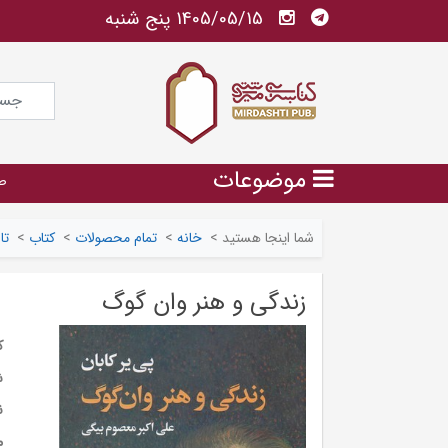
1405/05/15 پنج شنبه
موضوعات
ص
شما اینجا هستید
>
خانه
>
تمام محصولات
>
کتاب
>
تا
زندگی و هنر وان گوگ
ک
ش
ن
م