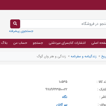
جستجوی پیشرفته
فحه اصلی
انتشارات کتابسرای میردشتی
جستجو
حساب من
بلاگ
ریخ
>
زندگینامه و سفرنامه
>
زندگی و هنر وان گوگ
د کالا :
10535
ابک :
9789643510022
اشر :
نگاه
ولف :
پیر کابان