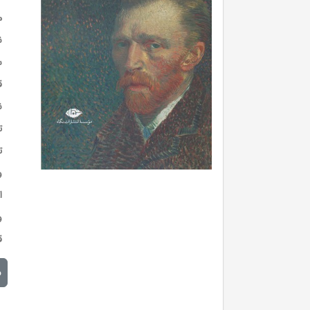
م
ن
س
ق
ن
ت
ت
و
ا
و
ق
م