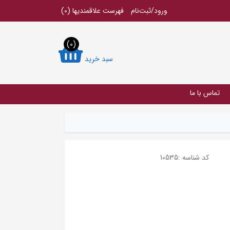
ورود/ثبت‌نام
فهرست علاقمندیها
(0)
(0)
سبد خرید
تماس با ما
کد شناسه :
10535