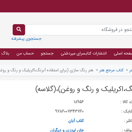
جستجوی پیشرفته
فحه اصلی
انتشارات کتابسرای میردشتی
جستجو
حساب من
بلاگ
ر
>
کتاب مرجع هنر
>
هنر رنگ سازی (برای استفاده آبرنگ،اکریلیک و رنگ و روغ
نگ،اکریلیک و رنگ و روغن)،(گلاسه)
د کالا :
18956
ابک :
9786007343760
اشر :
کتاب آبان
ولف :
جان لیدزی و دیگران