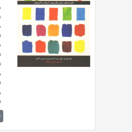
م
ن
س
ق
ن
ت
ت
و
ا
و
ق
م