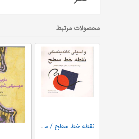
محصولات مرتبط
نقطه خط سطح / مارلیک