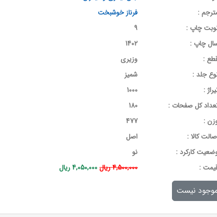
ترجم :
فرناز خوشبخت
وبت چاپ :
9
ال چاپ :
1402
طع :
وزیری
وع جلد :
شمیز
یراژ :
1000
عداد کل صفحات :
180
زن :
477
صالت کالا :
اصل
ضعیت کارکرد :
نو
يمت :
4,500,000 ریال
4,050,000 ریال
وجود نیست