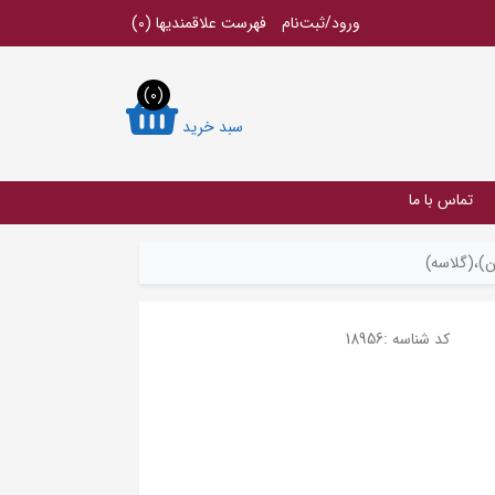
ورود/ثبت‌نام
فهرست علاقمندیها
(0)
(0)
سبد خرید
تماس با ما
ن)،(گلاسه)
کد شناسه :
18956