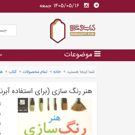
1405/05/16 جمعه
موضوعات
ص
شما اینجا هستید
>
خانه
>
تمام محصولات
>
کتاب
>
هن
هنر رنگ سازی (برای استفاده آبر
ک
ش
ن
م