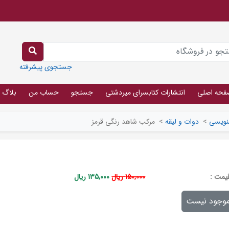
جستجوی پیشرفته
فحه اصلی
انتشارات کتابسرای میردشتی
جستجو
حساب من
بلاگ
نویسی
>
دوات و لیقه
>
مرکب شاهد رنگی قرمز
يمت :
150,000 ریال
135,000 ریال
وجود نیست