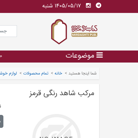
1405/05/17 شنبه
موضوعات
ص
شما اینجا هستید
>
خانه
>
تمام محصولات
>
لوازم خوش
مرکب شاهد رنگی قرمز
ق
م