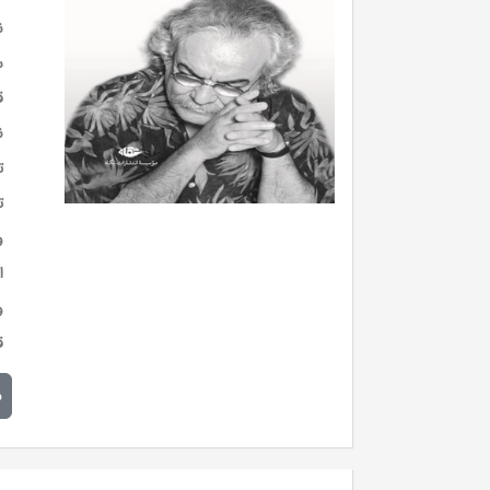
ن
س
ق
ن
ت
ت
و
ا
و
ق
م