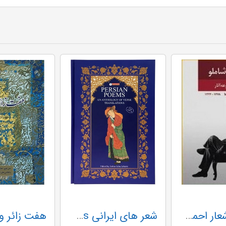
مجموعه اشعار احمد شاملو دفتر یکم - نگاه
شعر های ایرانی Persian Poems