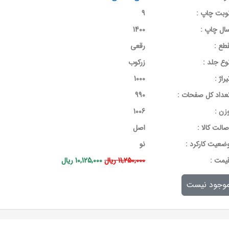
وبت چاپ :
9
ال چاپ :
1400
طع :
رقعی
وع جلد :
زرکوب
یراژ :
1000
عداد کل صفحات :
990
زن :
1006
صالت کالا :
اصل
ضعیت کارکرد :
نو
يمت :
11,250,000 ریال
10,125,000 ریال
وجود نیست