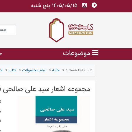
1405/05/15 پنج شنبه
موضوعات
ص
شما اینجا هستید
>
خانه
>
تمام محصولات
>
کتاب
>
اد
مجموعه اشعار سید علی صالحی (د
ک
ش
ن
م