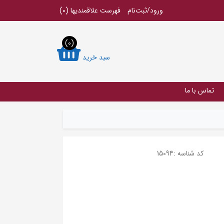
ورود/ثبت‌نام
فهرست علاقمندیها
(0)
(0)
سبد خرید
تماس با ما
کد شناسه :
15094