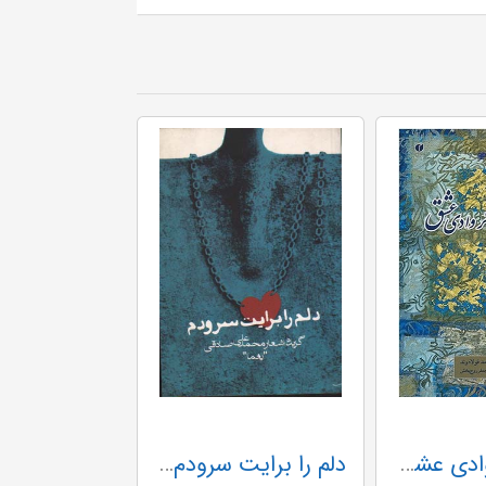
هفت زائر وادی عشق (Y) .خشتی.فرانسه
دلم را برایت سرودم (Y)