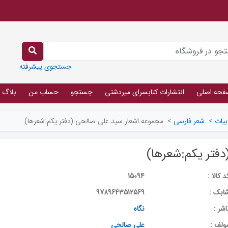
جستجوی پیشرفته
فحه اصلی
انتشارات کتابسرای میردشتی
جستجو
حساب من
بلاگ
بیات
>
شعر فارسی
>
مجموعه اشعار سید علی صالحی (دفتر یکم:شعرها)
فتر یکم:شعرها)
د کالا :
15094
ابک :
9789643512569
اشر :
نگاه
ولف :
علی صالحی