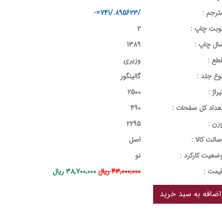
ترجم :
/895623./741=-
وبت چاپ :
2
ال چاپ :
1389
طع :
وزیری
وع جلد :
گالینگور
یراژ :
2500
عداد کل صفحات :
490
زن :
2295
صالت کالا :
اصل
ضعیت کارکرد :
نو
يمت :
43,000,000 ریال
38,700,000 ریال