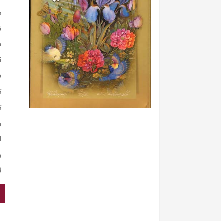
م
ن
س
ق
ن
ت
ت
و
ا
و
ق