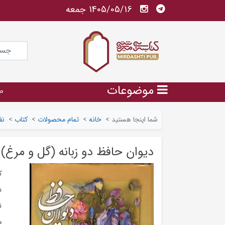
1405/05/16 جمعه
موضوعات
ص
شما اینجا هستید
>
خانه
>
تمام محصولات
>
کتاب
>
نف
دیوان حافظ دو زبانه (گل و مرغ)
ک
ش
ن
م