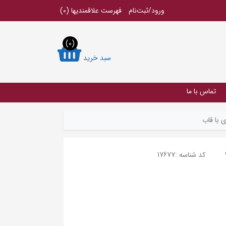
ورود/ثبت‌نام
فهرست علاقمندیها
(0)
(0)
سبد خرید
تماس با ما
 با قاب
کد شناسه :
17677