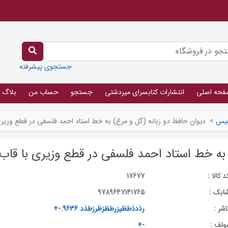
جستجوی پیشرفته
فحه اصلی
انتشارات کتابسرای میردشتی
جستجو
حساب من
بلاگ
یس
>
دیوان حافظ دو زبانه (گل و مرغ) به خط استاد احمد فلسفی در قطع وزیری
 به خط استاد احمد فلسفی در قطع وزیری با قاب
د کالا :
17677
ابک :
9789647141765
اشر :
رذدذطظیزرطظزظرزطذد 9636.-+
ولف :
-+