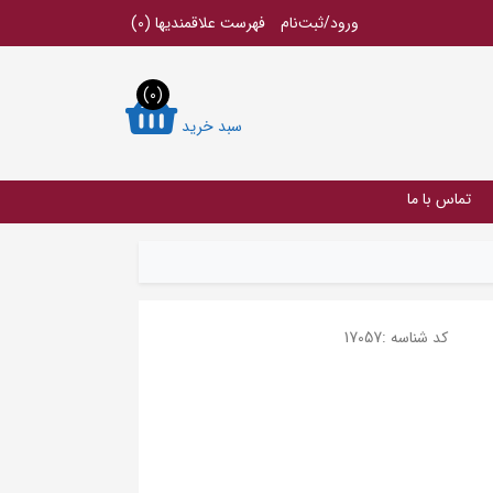
ورود/ثبت‌نام
فهرست علاقمندیها
(0)
(0)
سبد خرید
تماس با ما
کد شناسه :
17057