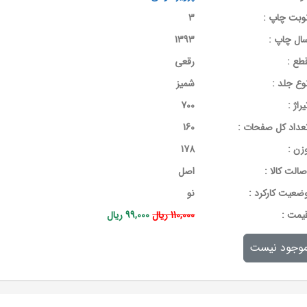
وبت چاپ :
3
ال چاپ :
1393
طع :
رقعی
وع جلد :
شمیز
یراژ :
700
عداد کل صفحات :
160
زن :
178
صالت کالا :
اصل
ضعیت کارکرد :
نو
يمت :
110,000 ریال
99,000 ریال
وجود نیست