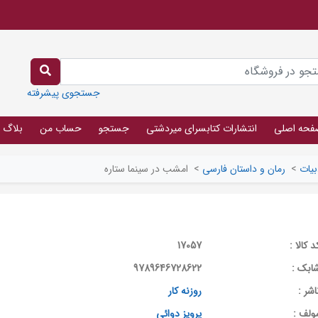
جستجوی پیشرفته
فحه اصلی
انتشارات کتابسرای میردشتی
جستجو
حساب من
بلاگ
بیات
>
رمان و داستان فارسی
>
امشب در سینما ستاره
د کالا :
17057
ابک :
9789646728622
اشر :
روزنه کار
ولف :
پرویز دوائی