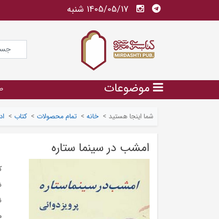
1405/05/17 شنبه
موضوعات
ص
شما اینجا هستید
>
خانه
>
تمام محصولات
>
کتاب
>
اد
امشب در سینما ستاره
ک
ش
ن
م