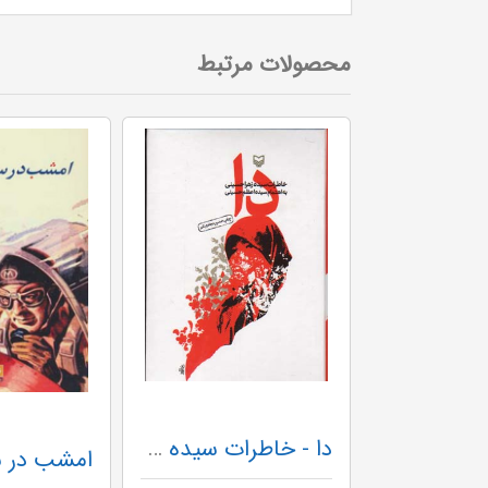
محصولات مرتبط
دا - خاطرات سیده زهرا حسینی - گ
بابا نظر (خاطرات شفاهی شهید محمدحسن نظرنژاد)