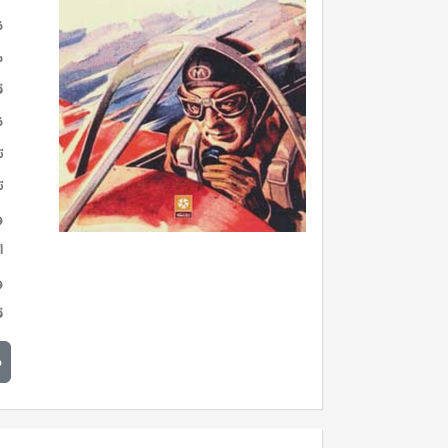
ن
س
ق
ن
ت
ت
و
ا
و
ق
م