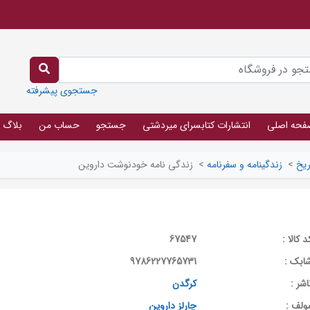
جستجوی پیشرفته
فحه اصلی
انتشارات کتابسرای میردشتی
جستجو
حساب من
بلاگ
ریخ
>
زندگینامه و سفرنامه
>
زندگی نامه خودنوشت داروین
د کالا :
67547
ابک :
9786227765731
اشر :
کرگدن
ولف :
چارلز داروین