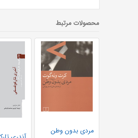
محصولات مرتبط
مردی بدون وطن
بالاخره یه روزی قشنگ حرف می زنم -جهان نو چشمه