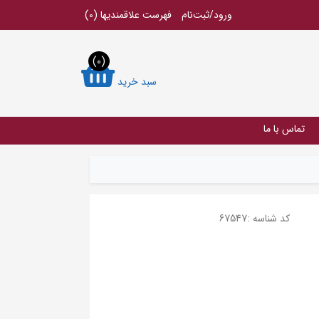
ورود/ثبت‌نام
فهرست علاقمندیها
(0)
(0)
سبد خرید
تماس با ما
کد شناسه :
67547