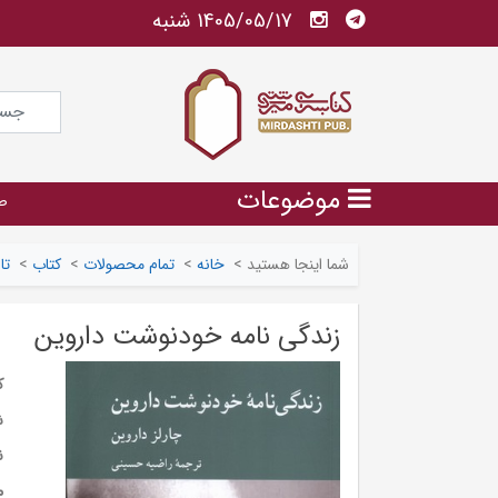
1405/05/17 شنبه
موضوعات
ص
شما اینجا هستید
>
خانه
>
تمام محصولات
>
کتاب
>
تا
زندگی نامه خودنوشت داروین
ک
ش
ن
م