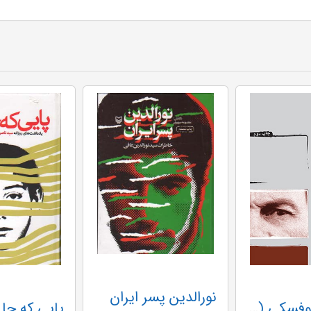
نورالدین پسر ایران
آندری تارکوفسکی (کتاب کوچک کارگردانان 6)