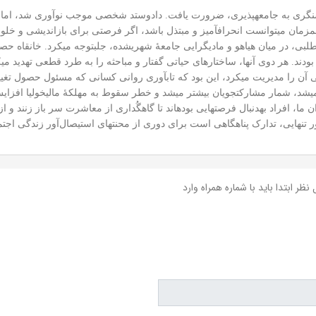
 روشنگری به جامعه‏پذیری، ضرورت یافت. دادوستد شخصی موجب نوآوری شد، ا
‏زمان می‏توانست انحراف‏آمیز و مبتذل باشد، اگر فرصتی برای بازاندیشی و خلو
اطلبی، در میان هیاهو و مادی‏گرایی جامعۀ شهری‏شده، جلب‏توجه می‏کرد. خانقاه ح
دند. هر دوی آنها، ساختارهای حیاتی گفتار و مباحثه را به طرد قطعی تهدید می‏
ن را مدیریت می‏کرد، این بود که تاب‏آوری روانی کسانی که مسئول حصول تغییرا
 شمار مشارکت‏جویان بیشتر می‏شد و خطر سقوط به مهلکۀ مالیخولیا افزایش می‏
ما، افراد به‏دنبال فرصت‏هایی بوده‏اند تا گاه‏گُداری از معاشرت سر باز زنند و 
 پناهگاهی است برای دوری از محنت‎های استیصال‌آور زندگی اجتماعی».
نظر ابتدا باید با شماره همراه وارد