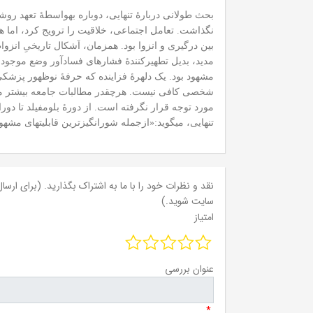
بحث طولانی دربارۀ تنهایی، دوباره به‏واسطۀ تعهد
نگذاشت. تعامل اجتماعی، خلاقیت را ترویج کرد، اما هم
بین درگیری و انزوا بود. هم‏زمان، اَشکال تاریخیِ انزو
مدید، بدیل تطهیرکنندۀ فشارهای فسادآور وضع موجود بو
مشهود بود. یک دلهرۀ فزاینده که حرفۀ نوظهور پزشکی آ
شخصی کافی نیست. هرچقدر مطالبات جامعه بیشتر می‏شد،
مورد توجه قرار نگرفته است. از دورۀ بلومفیلد تا دوران 
تنهایی، می‏گوید:«ازجمله شورانگیزترین قابلیت‏های مشهور تنهایی، تدارک
نقد و نظرات خود را با ما به اشتراک بگذارید. (برای ارسال 
سایت شوید.)
امتیاز
عنوان بررسی
*