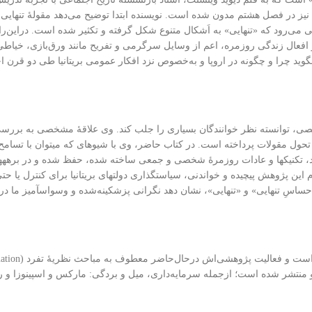
 در فصل هشتم مدون شده است. نویسنده ابتدا توضیح می‌دهد مقولۀ تنهایی چگو
یی می‌رود که «تنهایی» به اَشکال متنوع شکل گرفته و تکثیر شده است. دراین‌ر
و افعال زندگی روزمره، اعم از وسایل سرگرمی و تفریح مانند ورق‌بازی، خیاطی
 بگوید چرا و چگونه در اروپا و به‌خصوص نزد افکار عمومی بریتانیا طی دو قرن 
صی، توانسته نظر خوانندگان بسیاری را جلب کند. وی علاقۀ مشخصی به بررسی 
ه تحول مقولات پرداخته است. در کتاب حاضر، وی با شیوه‏ای که می‏توان با تسام
مواد، تکنیک‏ها و عادات روزمرۀ شخصی و جمعی ساخته شده، حفظ شده و در برهه
 این پژوهش پیچیده و خواندنی، سیاست‏گذاری‏ دولت‏های بریتانیا برای کنترل یا
«احساسِ تنهایی» و «تنهایی»، نشان دهد نگرانی پزشکینه‌شده و وسواس‏آمیز ما د
منتشر شده است؛ ازجمله سرمایه‌داری، میل و بردگی: مارکس و اسپینوزا و را