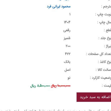
ترجم :
محمود ایرانی فرد
وبت چاپ :
1
ال چاپ :
1404
طع :
رقعی
وع جلد :
شمیز
یراژ :
200
عداد کل صفحات :
422
وع کاغذ :
بالک
صالت کالا :
اصل
ضعیت کارکرد :
نو
يمت :
10,000,000 ریال
8,500,000 ریال
است که به قلم دیوید وینسنت، استاد بازنشستۀ تاریخ اجتماعی با تجربۀ تدریس