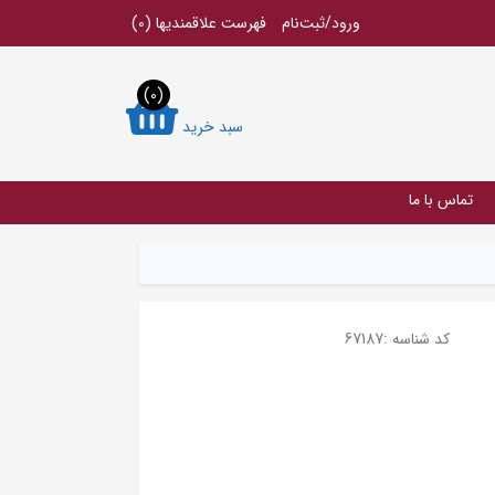
ورود/ثبت‌نام
فهرست علاقمندیها
(0)
(0)
سبد خرید
تماس با ما
کد شناسه :
67187