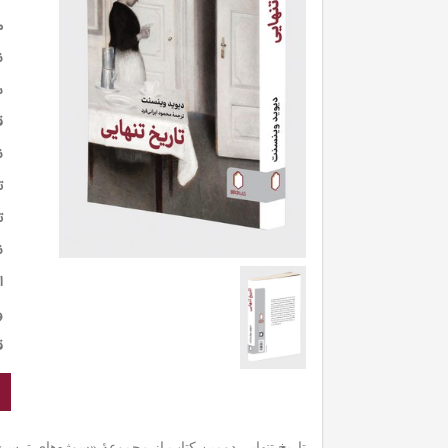
م
ن
س
ق
ن
ت
ت
ن
ا
و
ق
تاریخ تنهایی دومین کتاب از مجموعۀ «سوژه‌های ترس» 