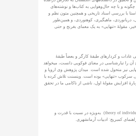
نه و با چه حال‌وهوایی به کتاب‌ها و نوشته‌های
استا با بررسی اسناد تاریخی و همچنین متون نظم و
، دریانوردی، ماهیگیری، کوهنوردی، و همین‌طور
اخیر، مقولۀ «تنهایی» به یک معمای بغرنج و حتی
عادات و کردارهای طبقۀ کارگر و بعضاً طبقۀ
ح آن را تبارشناسی در معنای فوکویی دانست، می‏خواهد
‏هایی نیز متحول شده است. میدان پژوهش وی اروپا و
 حتی سرکوب «تنهایی» بوده است. وینسنت تلاش کرده با
ربارۀ افزایش مقولۀ اول، ناشی از ناکامی ما در تحقق
محمود ایرانی فرد دانش‌آموختۀ دکتری علوم سیاسی است و فعالیت پژوهشی‌اش درحال‌حاضر معطوف به مباحث نظریۀ تفرد (theory of individuation) به‌ویژه در نسبت با قدرت و
هنمای کمبریج: ادبیات آرمانشهری.