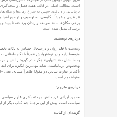
است. مطالب اصلی در قالب هفت فصل و نتیجه‌گیری نیز
بریتانیایی راه یافت. سپس به سراغ زمان‌ها و مکان‌ها
نثر غربی و عمدتاً انگلیسی، به توصیف و توضیح اشیا 
برخی مکان‌ها مانند صومعه و زندان پرداخته تا ببیند و
ترسناک تبدیل شده است.
درباره‌ی نویسنده:
وینسنت با قلم روان و درعین‏حال حساس به نکات تخص
متوسط دارد و در نوشته‏هایش عمدتاً با نگاه طبقاتی ب
به ما نشان دهد «تنهایی» چگونه در گیرودار اشیا و 
به‏خصوص بریتانیاست. شاید مهم‏ترین انگیزه برای انجام
تأکید بر تفاوت بنیادین دو مقولۀ ظاهراً مشابه، یعنی 
مقولۀ دوم است.
درباره‌ی مترجم:
سیاست است. پیش از این ترجمۀ چند کتاب دیگر از او 
گزیده‌ای از کتاب: