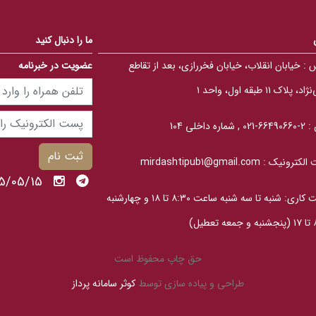
5
5
b
b
a
a
s
s
ما را دنبال کنید
e
e
d
d
 :
خیابان انقلاب، خیابان فخررازی، بعد از تقاطع
عضویت در خبرنامه
o
o
n
n
ب
ب
، پلاک ۱۱ طبقه اول، واحد ۱
ر
ر
ر
ر
س
س
 :
2-66490660-021 , شماره داخلی 104
ی
ی
ثبت نام
الکترونیک :
mirdashtipub1@gmail.com
1405/05/15 پنج
ساعت کاری: شنبه تا سه‎ شنبه ساعت ۸:۳۰ تا ۱۸ و چهارشنبه
عطیل)
حق چاپ محفوظ است
طراحی و پیاده سازی توسط
کوثر سامانه پرداز