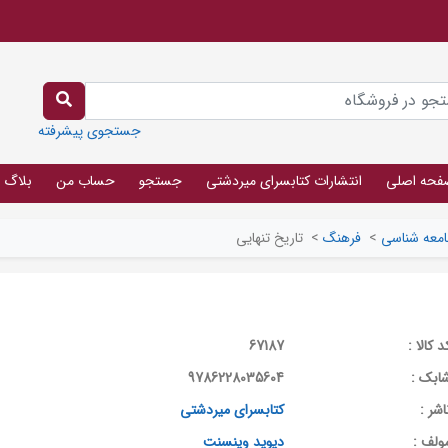
جستجوی پیشرفته
فحه اصلی
انتشارات کتابسرای میردشتی
جستجو
حساب من
بلاگ
معه شناسی
>
فرهنگ
>
تاریخ تنهایی
د کالا :
67187
ابک :
9786228035604
اشر :
کتابسرای میردشتی
ولف :
دیوید وینسنت