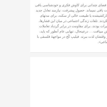
ما فضای چندانی برای کاوش فکری و خودشناسی باقی
ت باقی نمی‏ماند. حصول پیشرفت، نیازمند تعادل جدید
صارکشی‏شده یا طبیعت خالی از سکنه، برای مدت‏های
کردند. تلفات زندگی اجتماعی در میان این فشارها،
ت‏ بودند، برای مقاومت در برابر گردباد تعاملات
یافت.… درعین‏حال، تنهایی عام آن‏طور که باید،
از وقتشان لذت ببرند. فیلیپ کُخ در مواجهۀ فلسفی با