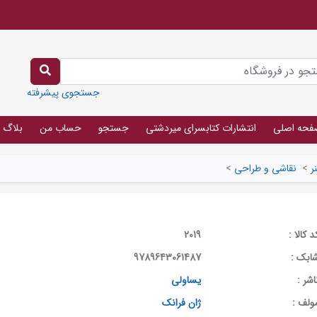
جستجوی پیشرفته
فحه اصلی
انتشارات کتابسرای میردشتی
جستجو
حساب من
بلاگ
ر
>
نقاشی و طراحی
>
د کالا :
2019
ابک :
9789643061487
اشر :
یساولی
ولف :
ژان فرانک