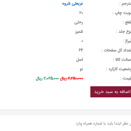
ترجم :
عربعلی شروه
وبت چاپ :
20
طع :
رحلی
وع جلد :
شمیز
یراژ :
0
عداد کل صفحات :
64
صالت کالا :
اصل
ضعیت کارکرد :
نو
يمت :
2,250,000 ریال
2,025,000 ریال
نظر ابتدا باید با شماره همراه وارد