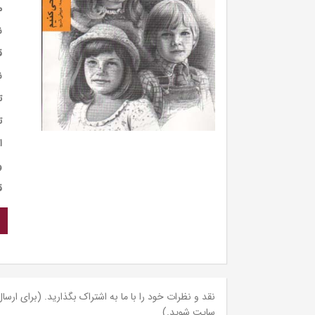
م
ن
ق
ن
ت
ت
ا
و
ق
نقد و نظرات خود را با ما به اشتراک بگذارید. (برای ارسال 
سایت شوید.)