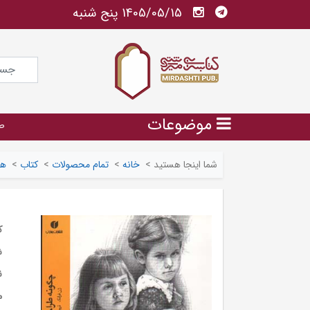
1405/05/15 پنج شنبه
موضوعات
ص
شما اینجا هستید
>
خانه
>
تمام محصولات
>
کتاب
>
هن
ک
ش
ن
م