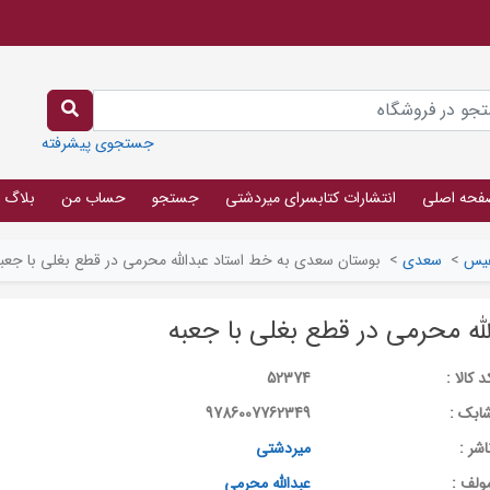
جستجوی پیشرفته
فحه اصلی
انتشارات کتابسرای میردشتی
جستجو
حساب من
بلاگ
یس
>
سعدی
>
بوستان سعدی به خط استاد عبدالله محرمی در قطع بغلی با جعب
ه محرمی در قطع بغلی با جعبه
د کالا :
52374
ابک :
9786007762349
اشر :
میردشتی
ولف :
عبدالله محرمی