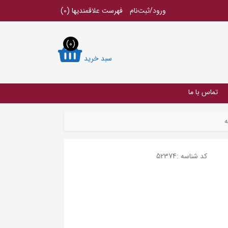
ورود/ثبت‌نام
فهرست علاقمندیها
(0)
(0)
سبد خرید
تماس با ما
ه
کد شناسه :
52374