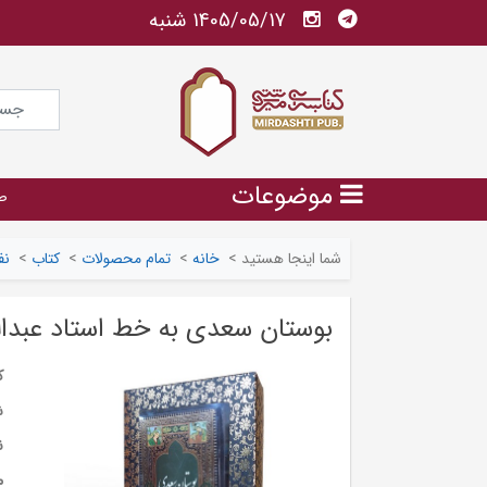
1405/05/17 شنبه
موضوعات
ص
شما اینجا هستید
>
خانه
>
تمام محصولات
>
کتاب
>
نف
بوستان سعدی به خط استاد عبدالل
ک
ش
ن
م