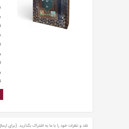
ن
س
ق
ن
ت
و
ا
و
ق
نقد و نظرات خود را با ما به اشتراک بگذارید. (برای ارسال 