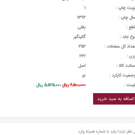
وبت چاپ :
1
ال چاپ :
1394
طع :
بغلی
وع جلد :
گالینگور
عداد کل صفحات :
352
زن :
262
صالت کالا :
اصل
ضعیت کارکرد :
نو
يمت :
6,500,000 ریال
5,525,000 ریال
نظر ابتدا باید با شماره همراه وارد