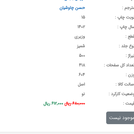
ترجم :
حسن چاوشیان
وبت چاپ :
15
ال چاپ :
1402
طع :
وزیری
وع جلد :
شمیز
یراژ :
500
عداد کل صفحات :
418
زن :
604
صالت کالا :
اصل
ضعیت کارکرد :
نو
يمت :
680,000 ریال
612,000 ریال
وجود نیست