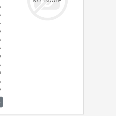
م
ن
س
ق
ن
ت
ت
و
ا
و
ق
م