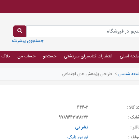
جستجوی پیشرفته
فحه اصلی
انتشارات کتابسرای میردشتی
جستجو
حساب من
بلاگ
معه شناسی
>
طراحی پژوهش های اجتماعی
د کالا :
44602
ابک :
9789643128272
اشر :
نشر نی
ولف :
نورمن بلیکی