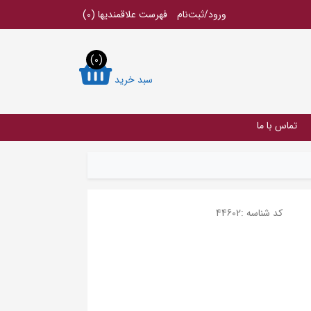
ورود/ثبت‌نام
فهرست علاقمندیها
(0)
(0)
سبد خرید
تماس با ما
کد شناسه :
44602