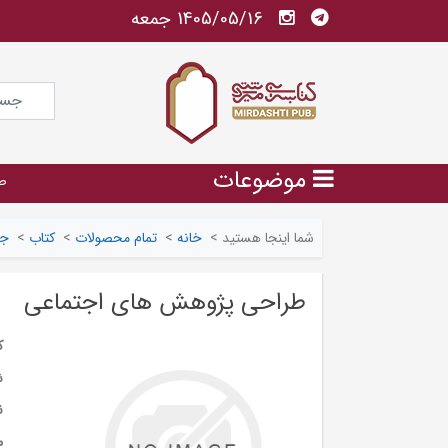
1405/05/16 جمعه
موضوعات
ص
شما اینجا هستید
>
خانه
>
تمام محصولات
>
کتاب
>
جا
طراحی پژوهش های اجتماعی
ک
ش
ن
م