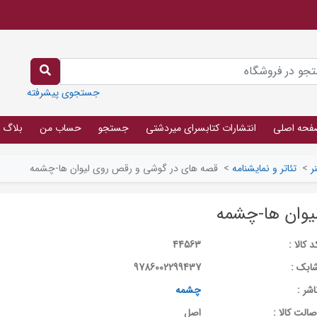
جستجوی پیشرفته
فحه اصلی
انتشارات کتابسرای میردشتی
جستجو
حساب من
بلاگ
ر
>
تئاتر و نمایشنامه
>
قصه های در گوشی و رقص روی لیوان ها-چشمه
یوان ها-چشمه
د کالا :
44563
ابک :
9786002299437
اشر :
چشمه
صالت کالا :
اصل