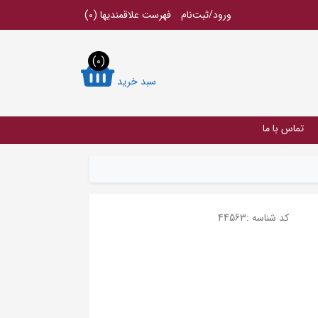
ورود/ثبت‌نام
فهرست علاقمندیها
(0)
(0)
سبد خرید
تماس با ما
کد شناسه :
44563