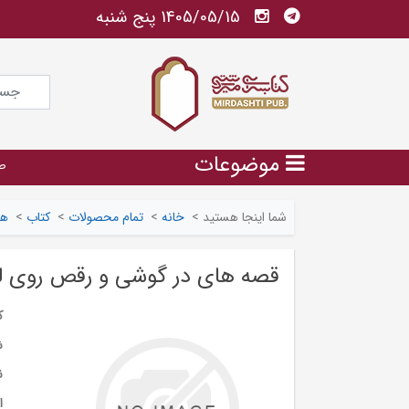
1405/05/15 پنج شنبه
موضوعات
ص
شما اینجا هستید
>
خانه
>
تمام محصولات
>
کتاب
>
هن
قصه های در گوشی و رقص روی ل
ک
ش
ن
ا