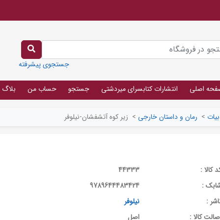
جستجوی پیشرفته
فحه اصلی
انتشارات کتابسرای میردشتی
جستجو
حساب من
بلاگ
بیات
>
رمان و داستان خارجی
>
زیر کوه آتشفشان-نیلوفر
د کالا :
44333
ابک :
9789644483424
اشر :
نیلوفر
صالت کالا :
اصل