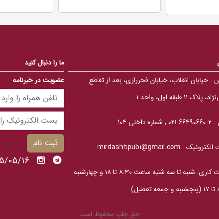
0
0
0
0
o
o
u
u
t
t
o
o
f
f
5
5
b
b
ما را دنبال کنید
a
a
s
s
 :
خیابان انقلاب، خیابان فخررازی، بعد از تقاطع
عضویت در خبرنامه
e
e
d
d
o
o
، پلاک ۱۱ طبقه اول، واحد ۱
n
n
ب
ب
ر
ر
ر
ر
 :
2-66490660-021 , شماره داخلی 104
س
س
ی
ی
ثبت نام
الکترونیک :
mirdashtipub1@gmail.com
1405/05/16 
ساعت کاری: شنبه تا سه‎ شنبه ساعت ۸:۳۰ تا ۱۸ و چهارشنبه
عطیل)
حق چاپ محفوظ است