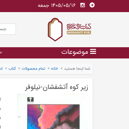
1405/05/16 جمعه
موضوعات
ص
شما اینجا هستید
>
خانه
>
تمام محصولات
>
کتاب
>
اد
زیر کوه آتشفشان-نیلوفر
ک
ش
ن
ا