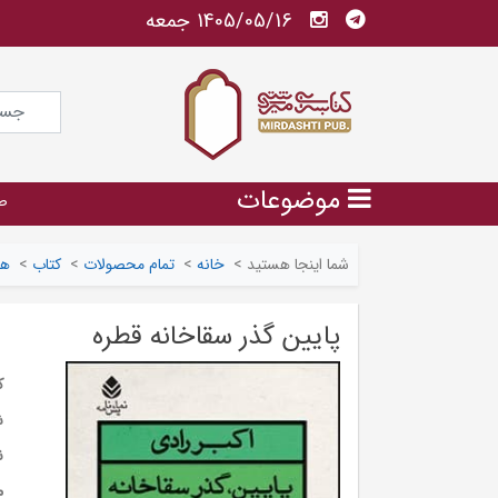
1405/05/16 جمعه
موضوعات
ص
شما اینجا هستید
>
خانه
>
تمام محصولات
>
کتاب
>
هن
پایین گذر سقاخانه قطره
ک
ش
ن
م