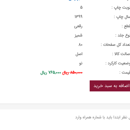
وبت چاپ :
5
ال چاپ :
1399
طع :
رقعی
وع جلد :
شمیز
عداد کل صفحات :
80
صالت کالا :
اصل
ضعیت کارکرد :
نو
يمت :
850,000 ریال
765,000 ریال
نظر ابتدا باید با شماره همراه وارد