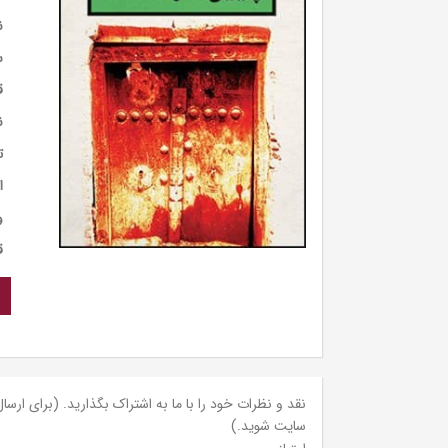
ن
س
ق
ن
ت
ا
و
ق
نقد و نظرات خود را با ما به اشتراک بگذارید. (برای ارسال 
سایت شوید.)