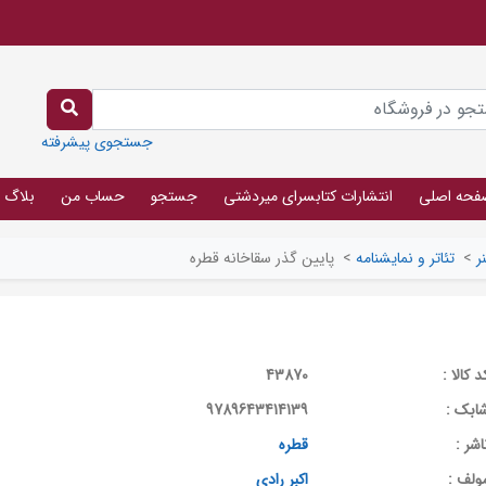
جستجوی پیشرفته
فحه اصلی
انتشارات کتابسرای میردشتی
جستجو
حساب من
بلاگ
ر
>
تئاتر و نمایشنامه
>
پایین گذر سقاخانه قطره
د کالا :
43870
ابک :
9789643414139
اشر :
قطره
ولف :
اکبر رادی