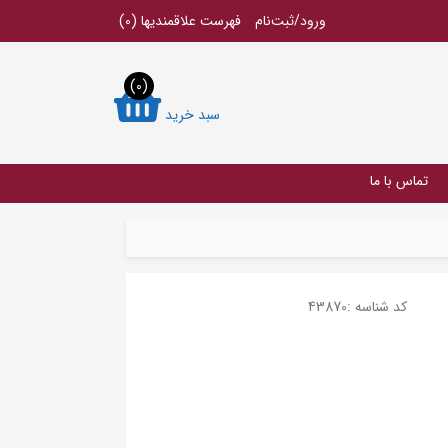
ورود/ثبت‌نام
فهرست علاقمندیها
(0)
(0)
سبد خرید
تماس با ما
کد شناسه :
43870