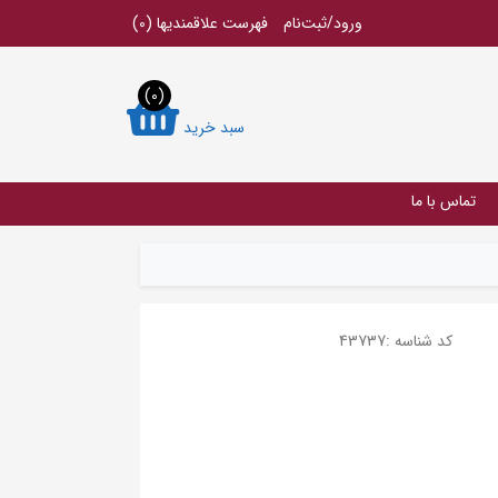
ورود/ثبت‌نام
فهرست علاقمندیها
(0)
(0)
سبد خرید
تماس با ما
کد شناسه :
43737