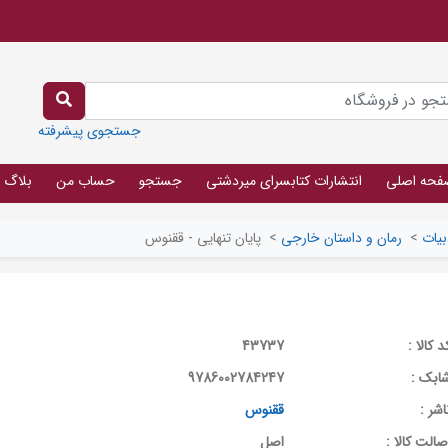
جستجوی پیشرفته
فحه اصلی
انتشارات کتابسرای میردشتی
جستجو
حساب من
بلاگ
بیات
>
رمان و داستان خارجی
>
پایان تنهایی - ققنوس
د کالا :
43737
ابک :
9786002784247
اشر :
ققنوس
صالت کالا :
اصل