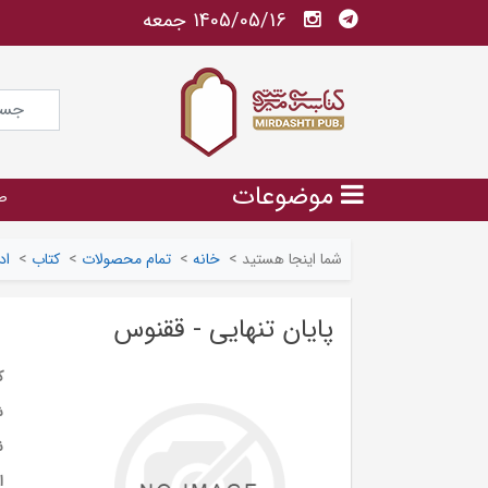
1405/05/16 جمعه
موضوعات
ص
شما اینجا هستید
>
خانه
>
تمام محصولات
>
کتاب
>
اد
پایان تنهایی - ققنوس
ک
ش
ن
ا