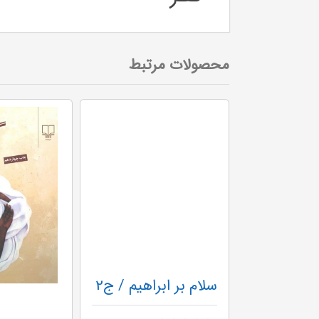
محصولات مرتبط
راهیم / ج1
سلام بر ابراهیم / ج2