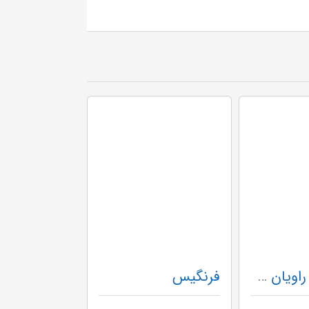
کتاب جامع راویان غزل - صد و ده سال ساز و آواز 2 جلدی وزیری با قاب
فرنگیس