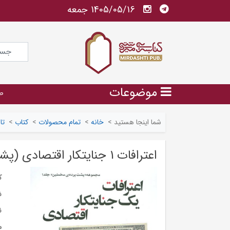
1405/05/16 جمعه
موضوعات
ص
شما اینجا هستید
>
خانه
>
تمام محصولات
>
کتاب
>
تا
اعترافات 1 جنایتکار اقتصادی (پشت پرده مخملین 1)
ک
ش
ن
م