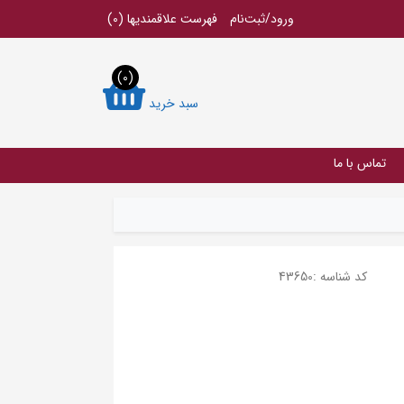
ورود/ثبت‌نام
فهرست علاقمندیها
(0)
(0)
سبد خرید
تماس با ما
کد شناسه :
43650