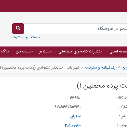
جستجوی پیشرفته
فحه اصلی
انتشارات کتابسرای میردشتی
جستجو
حساب من
بلاگ
ریخ
>
زندگینامه و سفرنامه
>
اعترافات 1 جنایتکار اقتصادی (پشت پرده مخملین 1)
د کالا :
43650
ابک :
9789647514941
اشر :
اختران
ولف :
جان پرکینز