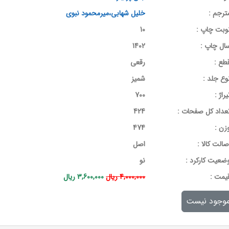
ترجم :
خلیل شهابی،میرمحمود نبوی
وبت چاپ :
10
ال چاپ :
1402
طع :
رقعی
وع جلد :
شمیز
یراژ :
700
عداد کل صفحات :
424
زن :
474
صالت کالا :
اصل
ضعیت کارکرد :
نو
يمت :
4,000,000 ریال
3,600,000 ریال
وجود نیست