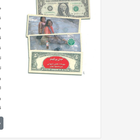
م
ن
س
ق
ن
ت
ت
و
ا
و
ق
م