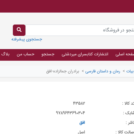
جستجوی پیشرفته
فحه اصلی
انتشارات کتابسرای میردشتی
جستجو
حساب من
بلاگ
بیات
>
رمان و داستان فارسی
>
برادران جمالزاده-افق
د کالا :
43582
ابک :
9789643690304
اشر :
افق
صالت کالا :
اصل