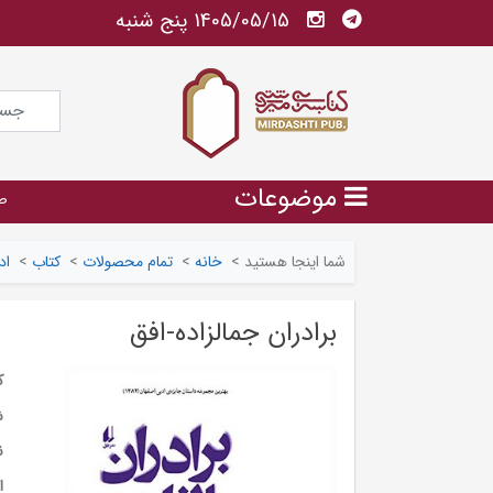
1405/05/15 پنج شنبه
موضوعات
ص
شما اینجا هستید
>
خانه
>
تمام محصولات
>
کتاب
>
اد
برادران جمالزاده-افق
ک
ش
ن
ا