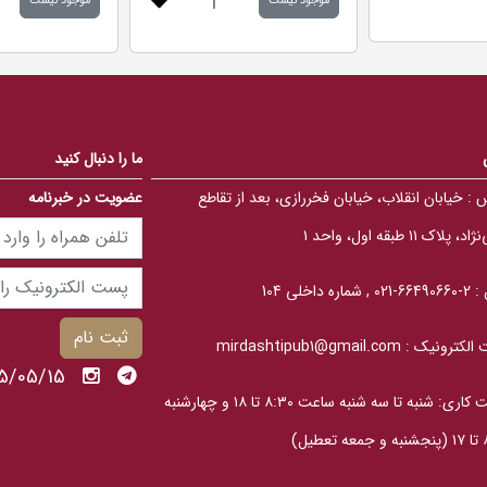
|
.
.
0
0
0
0
o
o
u
u
t
t
o
o
f
f
5
5
b
b
ما را دنبال کنید
a
a
s
s
 :
خیابان انقلاب، خیابان فخررازی، بعد از تقاطع
عضویت در خبرنامه
e
e
d
d
o
o
، پلاک ۱۱ طبقه اول، واحد ۱
n
n
ب
ب
ر
ر
ر
ر
 :
2-66490660-021 , شماره داخلی 104
س
س
ی
ی
ثبت نام
الکترونیک :
mirdashtipub1@gmail.com
1405/05/15 پنج
ساعت کاری: شنبه تا سه‎ شنبه ساعت ۸:۳۰ تا ۱۸ و چهارشنبه
عطیل)