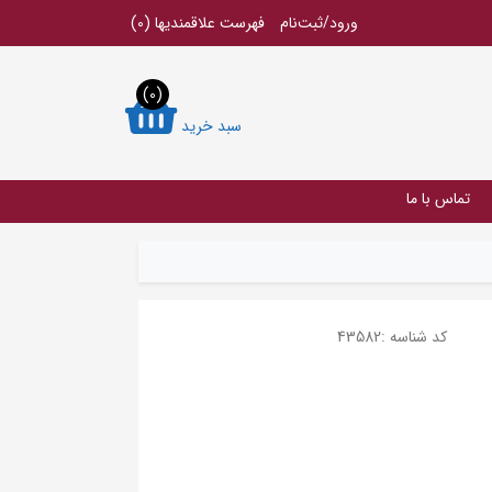
ورود/ثبت‌نام
فهرست علاقمندیها
(0)
(0)
سبد خرید
تماس با ما
کد شناسه :
43582