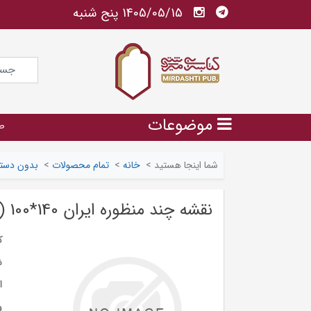
1405/05/15 پنج شنبه
موضوعات
ص
شما اینجا هستید
>
خانه
>
تمام محصولات
>
بدون دسته
نقشه چند منظوره ایران 140*100 (کد 500)،(گلاسه)
ک
ش
ا
و