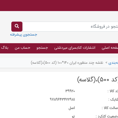
جستجوی پیشرفته
فحه اصلی
انتشارات کتابسرای میردشتی
جستجو
حساب من
بلاگ
‌بندی
>
نقشه چند منظوره ایران 140*100 (کد 500)،(گلاسه)
د کالا :
39920
ابک :
9789643422981
صالت کالا :
اصل
ضعیت کارکرد :
نو