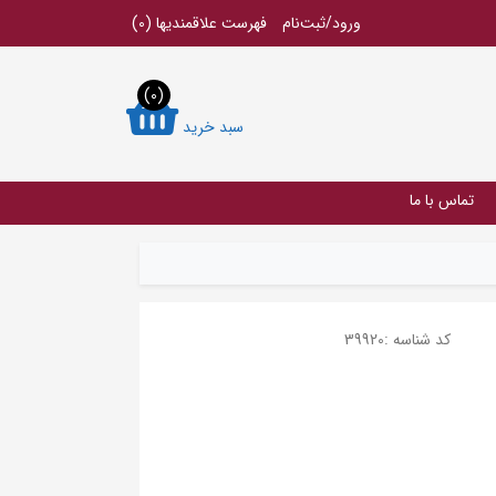
ورود/ثبت‌نام
فهرست علاقمندیها
(0)
(0)
سبد خرید
تماس با ما
کد شناسه :
39920