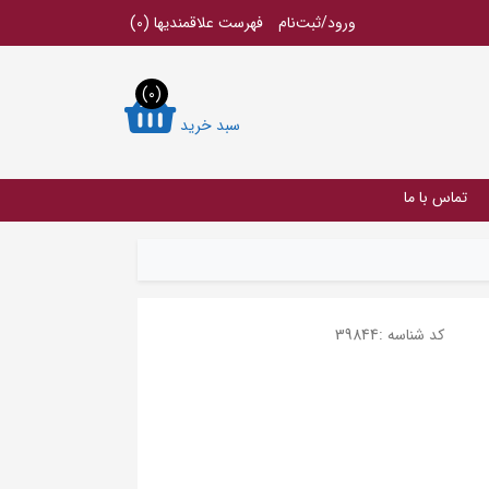
ورود/ثبت‌نام
فهرست علاقمندیها
(0)
(0)
سبد خرید
تماس با ما
کد شناسه :
39844