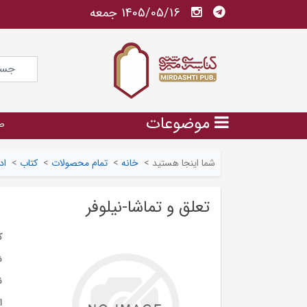
1405/05/16 جمعه
موضوعات
ص
شما اینجا هستید
>
خانه
>
تمام محصولات
>
کتاب
>
اد
تعلق و تماشا-نیلوفر
ک
ش
ن
ا