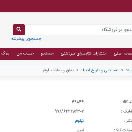
جستجوی پیشرفته
فحه اصلی
انتشارات کتابسرای میردشتی
جستجو
حساب من
بلاگ
بیات
>
نقد ادبی و تاریخ ادبیات
>
تعلق و تماشا-نیلوفر
د کالا :
39844
ابک :
9789644486302
اشر :
نیلوفر
صالت کالا :
اصل