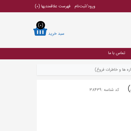
ورود/ثبت‌نام
فهرست علاقمندیها
(0)
(0)
سبد خرید
تماس با ما
ره ها و خاطرات فروغ)
)
کد شناسه :
38439