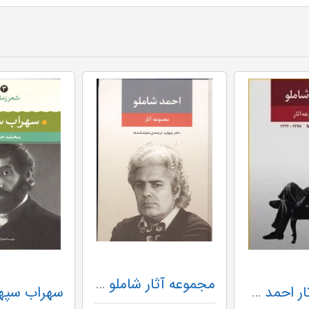
مجموعه آثار شاملو (دفتر چهارم:ترجمه ی نمایشنامه ها)
مجموعه آثار احمد شاملو (3جلدی،باقاب)