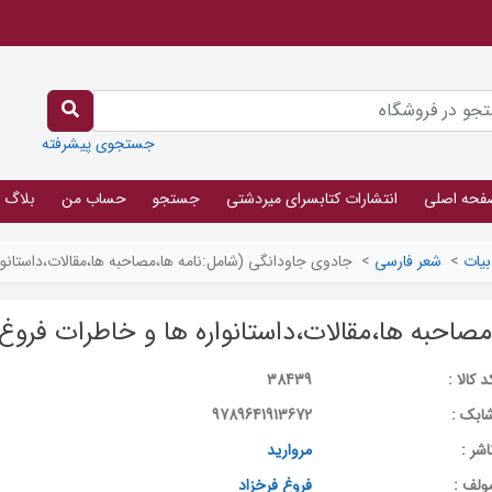
جستجوی پیشرفته
فحه اصلی
انتشارات کتابسرای میردشتی
جستجو
حساب من
بلاگ
بیات
>
شعر فارسی
>
جادوی جاودانگی (شامل:نامه ها،مصاحبه ها،مقالات،داستانوا
صاحبه ها،مقالات،داستانواره ها و خاطرات فروغ
د کالا :
38439
ابک :
9789641913672
اشر :
مروارید
ولف :
فروغ فرخزاد