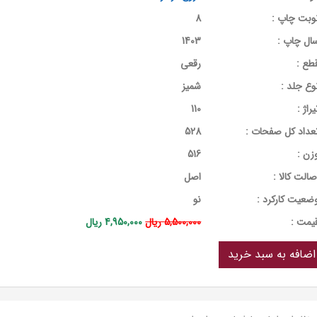
وبت چاپ :
8
ال چاپ :
1403
طع :
رقعی
وع جلد :
شمیز
یراژ :
110
عداد کل صفحات :
528
زن :
516
صالت کالا :
اصل
ضعیت کارکرد :
نو
يمت :
5,500,000 ریال
4,950,000 ریال