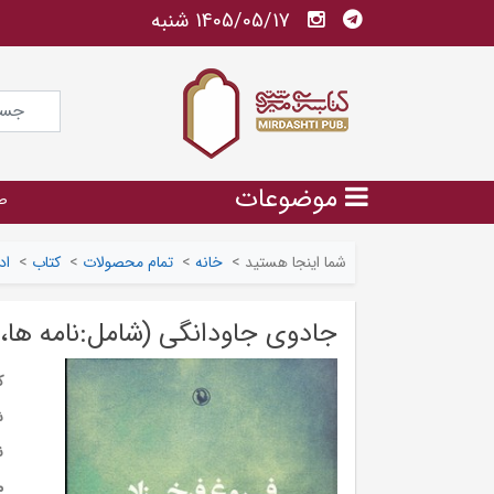
1405/05/17 شنبه
موضوعات
ص
شما اینجا هستید
>
خانه
>
تمام محصولات
>
کتاب
>
اد
جادوی جاودانگی (شامل:نامه ها،م
ک
ش
ن
م