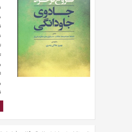
ن
س
ق
ن
ت
ت
و
ا
و
ق