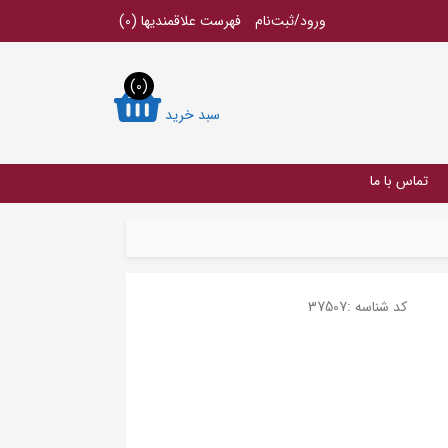
ورود/ثبت‌نام
فهرست علاقمندیها
(0)
(0)
سبد خرید
تماس با ما
کد شناسه :
37507