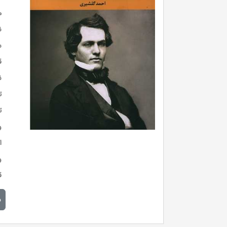
م
ن
س
ق
ن
ت
ت
و
ا
و
ق
م