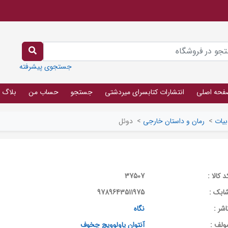
جستجوی پیشرفته
فحه اصلی
انتشارات کتابسرای میردشتی
جستجو
حساب من
بلاگ
بیات
>
رمان و داستان خارجی
>
دوئل
د کالا :
37507
ابک :
9789643511975
اشر :
نگاه
ولف :
آنتوان پاولوویچ چخوف