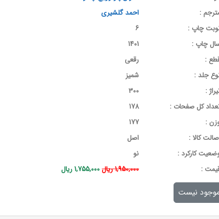
ترجم :
احمد گلشیری
وبت چاپ :
6
ال چاپ :
1401
طع :
رقعی
وع جلد :
شمیز
یراژ :
300
عداد کل صفحات :
178
زن :
177
صالت کالا :
اصل
ضعیت کارکرد :
نو
يمت :
1,950,000 ریال
1,755,000 ریال
وجود نیست