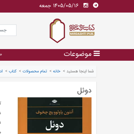
1405/05/16 جمعه
موضوعات
ص
شما اینجا هستید
>
خانه
>
تمام محصولات
>
کتاب
>
اد
دوئل
ک
ش
ن
م