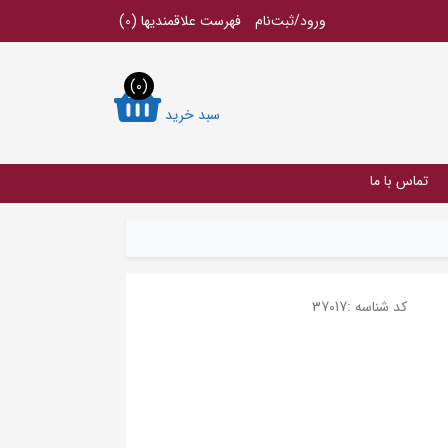
ورود/ثبت‌نام
فهرست علاقمندیها
(0)
(0)
سبد خرید
تماس با ما
کد شناسه :
37017