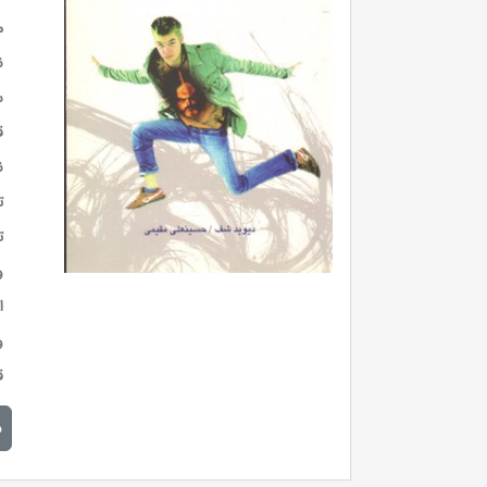
م
ن
س
ق
ن
ت
ت
و
ا
و
ق
م