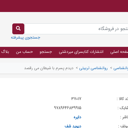
جستجوی پیشرفته
فحه اصلی
انتشارات کتابسرای میردشتی
جستجو
حساب من
بلاگ
انشناسی
>
روانشناسی تربیتی
>
دیدم پسرم با شیطان می رقصد
د کالا :
37017
ابک :
9789646839915
اشر :
دایره
ولف :
دیوید شف