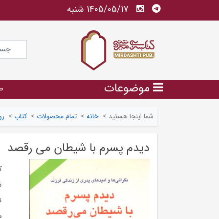
1405/05/17 شنبه
موضوعات
ص
شما اینجا هستید
>
خانه
>
تمام محصولات
>
کتاب
>
رو
دیدم پسرم با شیطان می رقصد
ک
ش
ن
م