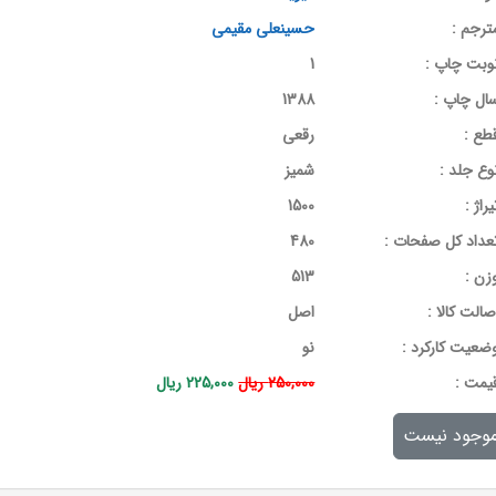
ترجم :
حسینعلی مقیمی
وبت چاپ :
1
ال چاپ :
1388
طع :
رقعی
وع جلد :
شمیز
یراژ :
1500
عداد کل صفحات :
480
زن :
513
صالت کالا :
اصل
ضعیت کارکرد :
نو
يمت :
250,000 ریال
225,000 ریال
وجود نیست