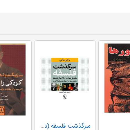
سرگذشت فلسفه (داستان جذاب 2500 سال فلسفه مغرب زمین،از یونان باستان تاکنون)،(گلاسه)