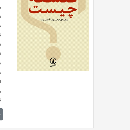
م
ن
س
ق
ن
ت
ت
و
ا
و
ق
م