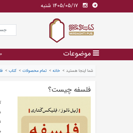
1405/05/17 شنبه
موضوعات
ص
شما اینجا هستید
>
خانه
>
تمام محصولات
>
کتاب
>
فل
فلسفه چیست؟
ک
ش
ن
م