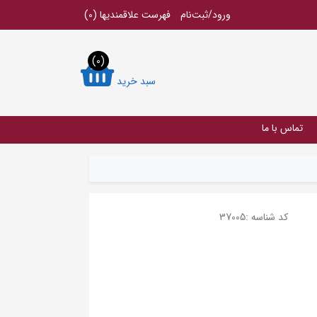
ورود/ثبت‌نام
فهرست علاقمندیها
(0)
(0)
سبد خرید
تماس با ما
کد شناسه :
37005