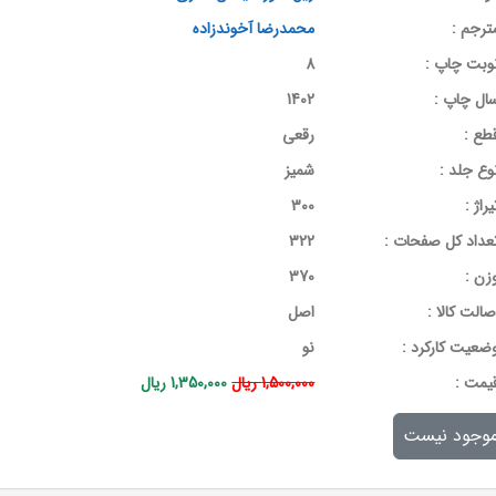
ترجم :
محمدرضا آخوندزاده
وبت چاپ :
8
ال چاپ :
1402
طع :
رقعی
وع جلد :
شمیز
یراژ :
300
عداد کل صفحات :
322
زن :
370
صالت کالا :
اصل
ضعیت کارکرد :
نو
يمت :
1,500,000 ریال
1,350,000 ریال
وجود نیست