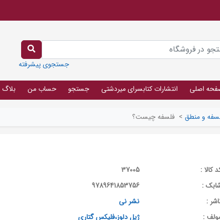
جستجوی پیشرفته
فحه اصلی
انتشارات کتابسرای میردشتی
جستجو
حساب من
بلاگ
سفه و منطق
>
فلسفه چیست؟
د کالا :
37005
ابک :
9789641853756
اشر :
نشر نی
ولف :
ژیل دلوز،فلیکس گتاری