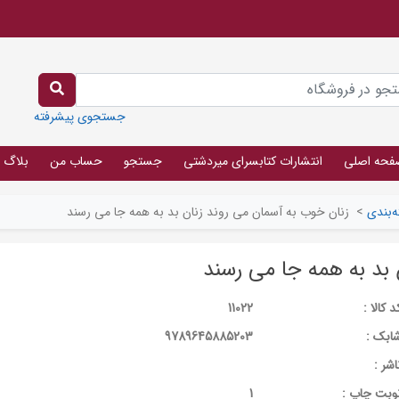
جستجوی پیشرفته
فحه اصلی
انتشارات کتابسرای میردشتی
جستجو
حساب من
بلاگ
‌بندی
>
زنان خوب به آسمان می روند زنان بد به همه جا می رسند
 بد به همه جا می رسند
د کالا :
11022
ابک :
9789645885203
اشر :
وبت چاپ :
1