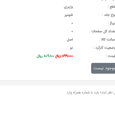
طع :
وزیری
وع جلد :
شومیز
یراژ :
0
عداد کل صفحات :
0
صالت کالا :
اصل
ضعیت کارکرد :
نو
يمت :
899,000 ریال
809,100 ریال
وجود نیست
نظر ابتدا باید با شماره همراه وارد