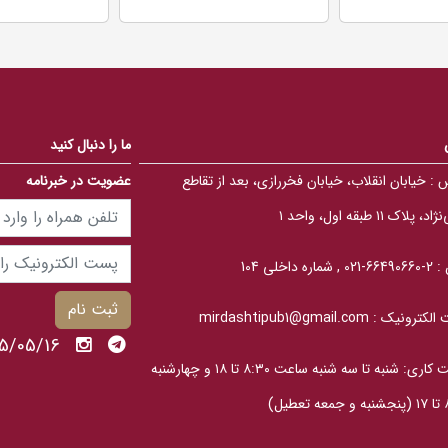
0
0
o
o
u
u
t
t
o
o
f
f
5
5
b
b
a
a
s
s
ما را دنبال کنید
e
e
d
d
 :
خیابان انقلاب، خیابان فخررازی، بعد از تقاطع
عضویت در خبرنامه
o
o
n
n
ب
ب
، پلاک ۱۱ طبقه اول، واحد ۱
ر
ر
ر
ر
س
س
 :
2-66490660-021 , شماره داخلی 104
ی
ی
ثبت نام
الکترونیک :
mirdashtipub1@gmail.com
1405/05/16 
ساعت کاری: شنبه تا سه‎ شنبه ساعت ۸:۳۰ تا ۱۸ و چهارشنبه
عطیل)