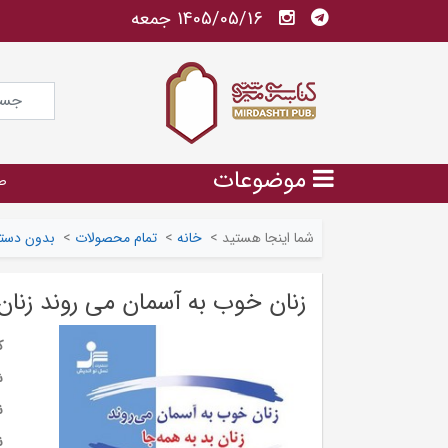
1405/05/16 جمعه
موضوعات
ص
شما اینجا هستید
>
خانه
>
تمام محصولات
>
بدون دسته
زنان خوب به آسمان می روند زنان
ک
ش
ن
ن