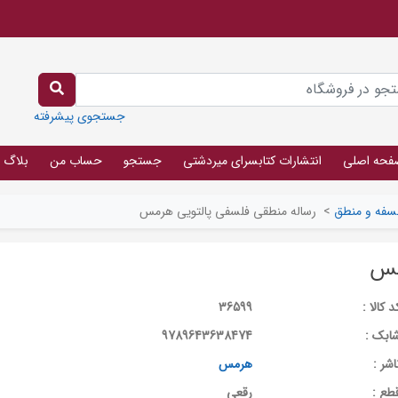
جستجوی پیشرفته
فحه اصلی
انتشارات کتابسرای میردشتی
جستجو
حساب من
بلاگ
سفه و منطق
>
رساله منطقی فلسفی پالتویی هرمس
مس
د کالا :
36599
ابک :
9789643638474
اشر :
هرمس
طع :
رقعی