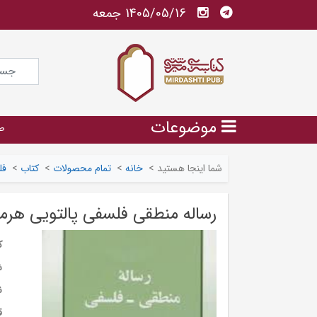
1405/05/16 جمعه
موضوعات
ص
شما اینجا هستید
>
خانه
>
تمام محصولات
>
کتاب
>
فل
رساله منطقی فلسفی پالتویی هر
ک
ش
ن
ق