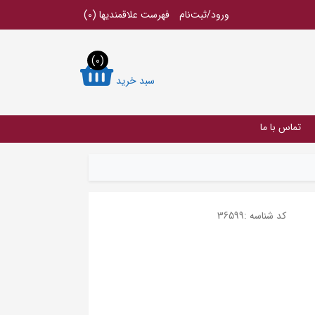
ورود/ثبت‌نام
فهرست علاقمندیها
(0)
(0)
سبد خرید
تماس با ما
کد شناسه :
36599