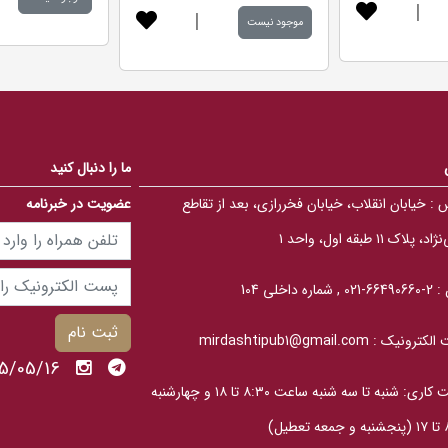
|
d
.
|
5
موجود نیست
0
.
0
0
o
0
u
o
t
u
o
t
f
o
5
f
b
5
a
b
s
ما را دنبال کنید
a
e
s
d
 :
خیابان انقلاب، خیابان فخررازی، بعد از تقاطع
عضویت در خبرنامه
e
o
d
n
o
ب
، پلاک ۱۱ طبقه اول، واحد ۱
n
ر
ب
ر
ر
س
ر
 :
2-66490660-021 , شماره داخلی 104
ی
س
ی
ثبت نام
الکترونیک :
mirdashtipub1@gmail.com
1405/05/16 
ساعت کاری: شنبه تا سه‎ شنبه ساعت ۸:۳۰ تا ۱۸ و چهارشنبه
عطیل)