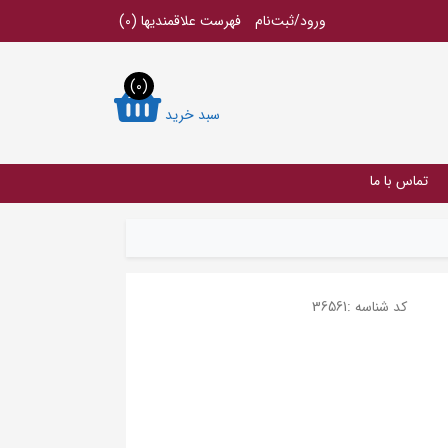
ورود/ثبت‌نام
فهرست علاقمندیها
(0)
(0)
سبد خرید
تماس با ما
کد شناسه :
36561