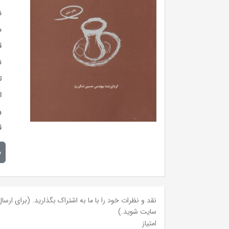
ن
س
ق
ن
ت
ا
و
ق
م
نقد و نظرات خود را با ما به اشتراک بگذارید. (برای ارسال 
سایت شوید.)
امتیاز