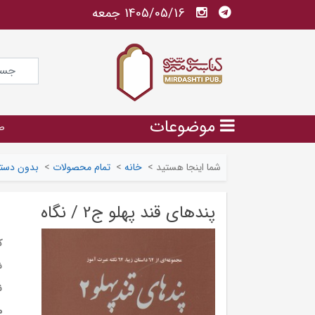
1405/05/16 جمعه
موضوعات
ص
شما اینجا هستید
>
خانه
>
تمام محصولات
>
بدون دسته
پندهای قند پهلو ج2 / نگاه
ک
ش
ن
م