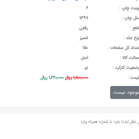
وبت چاپ :
6
ال چاپ :
1397
طع :
رقعی
وع جلد :
شمیز
عداد کل صفحات :
150
صالت کالا :
اصل
ضعیت کارکرد :
نو
يمت :
1,800,000 ریال
1,620,000 ریال
وجود نیست
نظر ابتدا باید با شماره همراه وارد