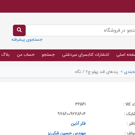
جستجوی پیشرفته
فحه اصلی
انتشارات کتابسرای میردشتی
جستجو
حساب من
بلاگ
‌بندی
>
پندهای قند پهلو ج2 / نگاه
د کالا :
36561
ابک :
9786009278604
اشر :
فکر آذین
ولف :
مهندس حسین شکرریز