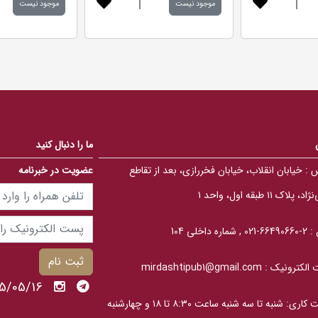
|
|
5
5
موجود نیست
موجود نیست
.
.
0
0
0
0
o
o
u
u
t
t
o
o
f
f
5
5
b
b
a
a
s
s
e
e
d
d
ما را دنبال کنید
o
o
n
n
 :
خیابان انقلاب، خیابان فخررازی، بعد از تقاطع
عضویت در خبرنامه
ب
ب
ر
ر
ر
ر
، پلاک ۱۱ طبقه اول، واحد ۱
س
س
ی
ی
 :
2-66490660-021 , شماره داخلی 104
ثبت نام
الکترونیک :
mirdashtipub1@gmail.com
1405/05/16 
ساعت کاری: شنبه تا سه‎ شنبه ساعت ۸:۳۰ تا ۱۸ و چهارشنبه