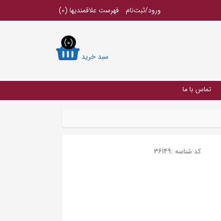
ورود/ثبت‌نام
فهرست علاقمندیها
(0)
(0)
سبد خرید
تماس با ما
کد شناسه :
36149