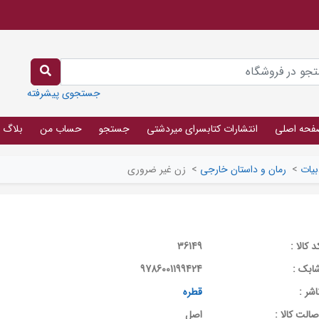
جستجوی پیشرفته
فحه اصلی
انتشارات کتابسرای میردشتی
جستجو
حساب من
بلاگ
بیات
>
رمان و داستان خارجی
>
زن غیر ضروری
د کالا :
36149
ابک :
9786001199424
اشر :
قطره
صالت کالا :
اصل