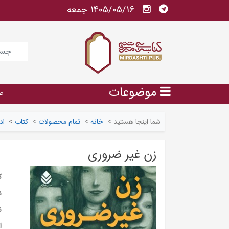
1405/05/16 جمعه
موضوعات
ص
شما اینجا هستید
>
خانه
>
تمام محصولات
>
کتاب
>
اد
زن غیر ضروری
ک
ش
ن
ا