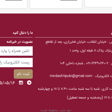
0
0
0
0
o
o
u
u
t
t
o
o
f
f
5
5
b
b
ما را دنبال کنید
a
a
s
s
 :
خیابان انقلاب، خیابان فخررازی، بعد از تقاطع
عضویت در خبرنامه
e
e
d
d
o
o
، پلاک ۱۱ طبقه اول، واحد ۱
n
n
ب
ب
ر
ر
ر
ر
 :
2-66490660-021 , شماره داخلی 104
س
س
ی
ی
ثبت نام
الکترونیک :
mirdashtipub1@gmail.com
1405/05/16 
ساعت کاری: شنبه تا سه‎ شنبه ساعت ۸:۳۰ تا ۱۸ و چهارشنبه
عطیل)
حق چاپ محفوظ است