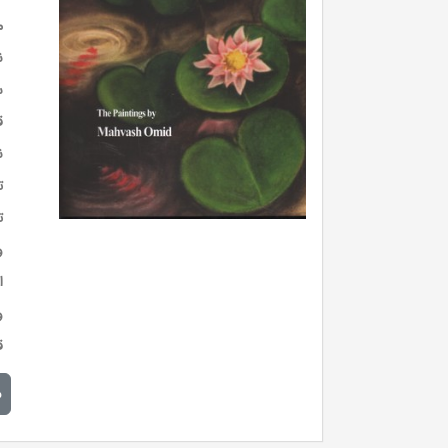
م
ن
س
ق
ن
ت
ت
و
ا
و
ق
م