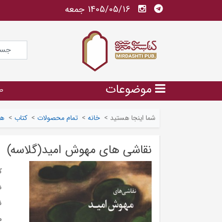
1405/05/16 جمعه
موضوعات
ص
شما اینجا هستید
>
خانه
>
تمام محصولات
>
کتاب
>
هن
نقاشی های مهوش امید(گلاسه)
ک
ش
ن
م