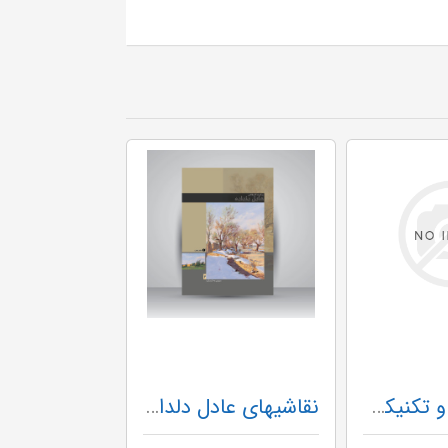
کاربرد رنگ و تکنیکهای نقاشی گ عربعلی شروه مارلیک
نقاشیهای عادل دلداده (2)