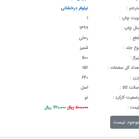
ترجم :
نیلوفر درخشانی
وبت چاپ :
1
ال چاپ :
1397
طع :
رحلی
وع جلد :
شمیز
یراژ :
500
عداد کل صفحات :
152
زن :
640
صالت کالا :
اصل
ضعیت کارکرد :
نو
يمت :
800,000 ریال
720,000 ریال
وجود نیست