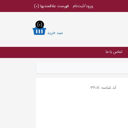
ورود/ثبت‌نام
فهرست علاقمندیها
(0)
(0)
سبد خرید
تماس با ما
کد شناسه :
36011