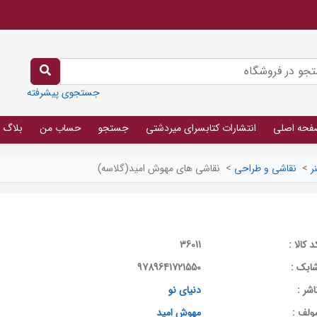
جستجوی پیشرفته
فحه اصلی
انتشارات کتابسرای میردشتی
جستجو
حساب من
بلاگ
ر
>
نقاشی و طراحی
>
نقاشی های مهوش امید(گلاسه)
د کالا :
36011
ابک :
9789641721550
اشر :
دنیای نو
ولف :
مهوش امید