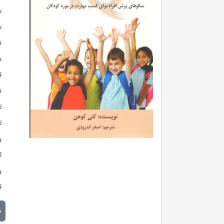
م
م
ن
س
ق
ن
ت
ت
و
ا
و
ق
م