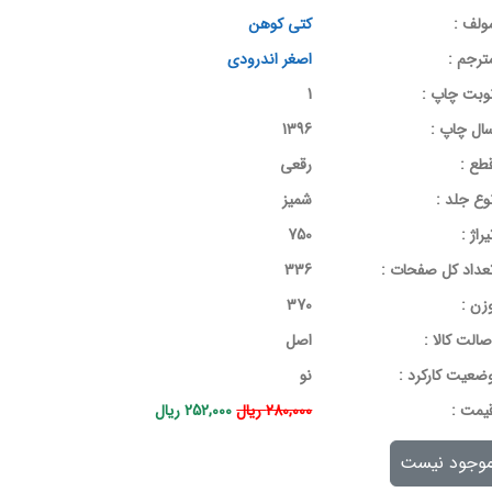
ولف :
کتی کوهن
ترجم :
اصغر اندرودی
وبت چاپ :
1
ال چاپ :
1396
طع :
رقعی
وع جلد :
شمیز
یراژ :
750
عداد کل صفحات :
336
زن :
370
صالت کالا :
اصل
ضعیت کارکرد :
نو
يمت :
280,000 ریال
252,000 ریال
وجود نیست