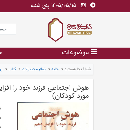
1405/05/15 پنج شنبه
موضوعات
ص
شما اینجا هستید
>
خانه
>
تمام محصولات
>
کتاب
>
رو
هوش اجتماعی فرزند خود را افز
مورد کودکان)
ک
ش
ن