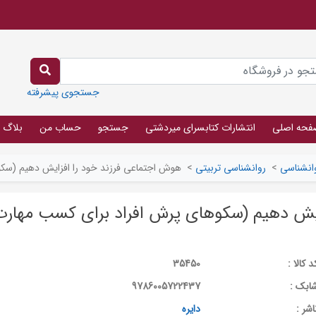
جستجوی پیشرفته
فحه اصلی
انتشارات کتابسرای میردشتی
جستجو
حساب من
بلاگ
انشناسی
>
روانشناسی تربیتی
>
هوش اجتماعی فرزند خود را افزایش دهیم (سکو
ایش دهیم (سکوهای پرش افراد برای کسب مهارت
د کالا :
35450
ابک :
9786005722437
اشر :
دایره