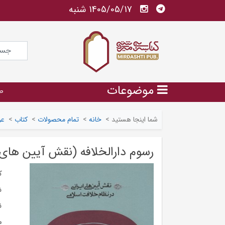
1405/05/17 شنبه
موضوعات
ص
شما اینجا هستید
>
خانه
>
تمام محصولات
>
کتاب
>
عر
رسوم دارالخلافه (نقش آیین های 
ک
ش
ن
م