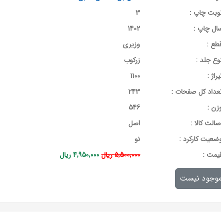
وبت چاپ :
3
ال چاپ :
1402
طع :
وزیری
وع جلد :
زرکوب
یراژ :
1100
عداد کل صفحات :
243
زن :
546
صالت کالا :
اصل
ضعیت کارکرد :
نو
يمت :
5,500,000 ریال
4,950,000 ریال
وجود نیست