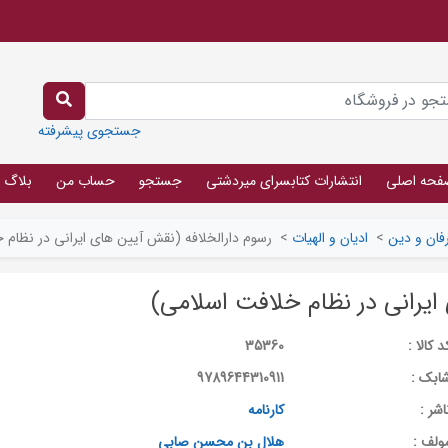
جستجوی پیشرفته
فحه اصلی
انتشارات کتابسرای میردشتی
جستجو
حساب من
بلاگ
فان و دین
>
ادیان و الهیات
>
رسوم دارالخلافه (نقش آیین های ایرانی در نظام 
ایرانی در نظام خلافت اسلامی)
د کالا :
35360
ابک :
9789644310911
اشر :
کارنامه
ولف :
هلال بن محسن صابی