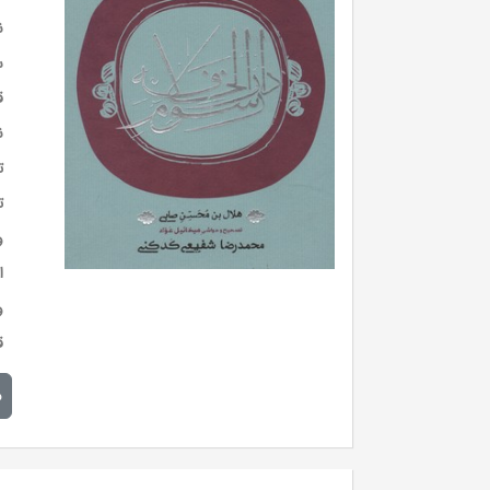
ن
س
ق
ن
ت
ت
و
ا
و
ق
م