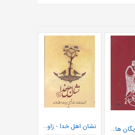
نشان اهل خدا - زاوش
داریوش شایگان هانری کربن