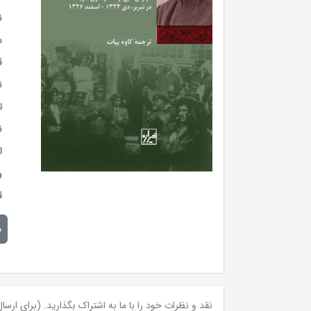
ن
س
ق
ن
ت
ن
ا
و
ق
م
نقد و نظرات خود را با ما به اشتراک بگذارید. (برای ارسال 