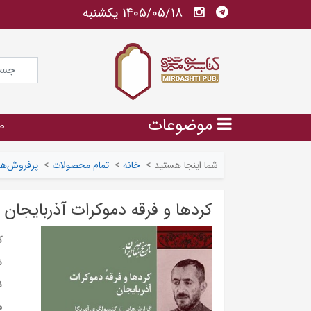
1405/05/18 يكشنبه
موضوعات
ص
شما اینجا هستید
>
خانه
>
تمام محصولات
>
پرفروش‌ها
کردها و فرقه دموکرات آذربایجان
ک
ش
ن
م