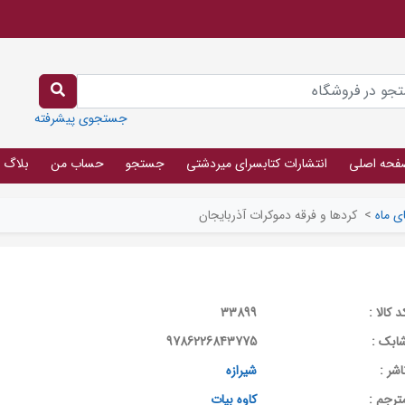
جستجوی پیشرفته
فحه اصلی
انتشارات کتابسرای میردشتی
جستجو
حساب من
بلاگ
ی ماه
>
کردها و فرقه دموکرات آذربایجان
د کالا :
33899
ابک :
9786226843775
اشر :
شیرازه
ترجم :
کاوه بیات