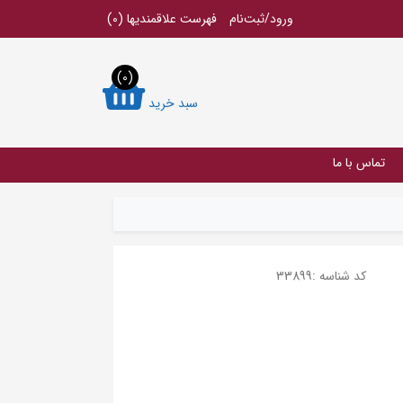
ورود/ثبت‌نام
فهرست علاقمندیها
(0)
(0)
سبد خرید
تماس با ما
کد شناسه :
33899