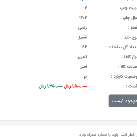
وبت چاپ :
2
ال چاپ :
1402
طع :
رقعی
وع جلد :
شمیز
عداد کل صفحات :
196
وع کاغذ :
تحریر
صالت کالا :
اصل
ضعیت کارکرد :
نو
يمت :
1,500,000 ریال
1,350,000 ریال
وجود نیست
نظر ابتدا باید با شماره همراه وارد