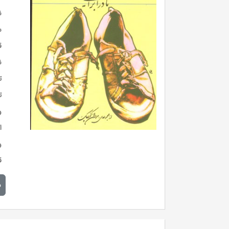
ن
س
ق
ن
ت
ت
و
ا
و
ق
م