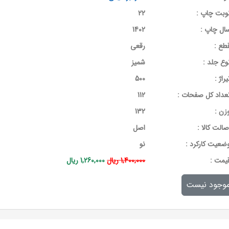
وبت چاپ :
22
ال چاپ :
1402
طع :
رقعی
وع جلد :
شمیز
یراژ :
500
عداد کل صفحات :
112
زن :
132
صالت کالا :
اصل
ضعیت کارکرد :
نو
يمت :
1,400,000 ریال
1,260,000 ریال
وجود نیست