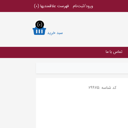
ورود/ثبت‌نام
فهرست علاقمندیها
(0)
(0)
سبد خرید
تماس با ما
کد شناسه :
29975