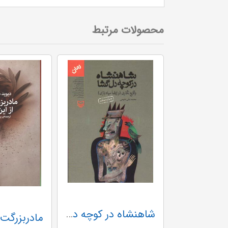
محصولات مرتبط
شاهنشاه در کوچه دل گشا (وقایع نگاری:و ایضا سیاه بازی)
دود شدن در بزم اهریمن (درباره هوشنگ گلشیری و نوشته هایش)