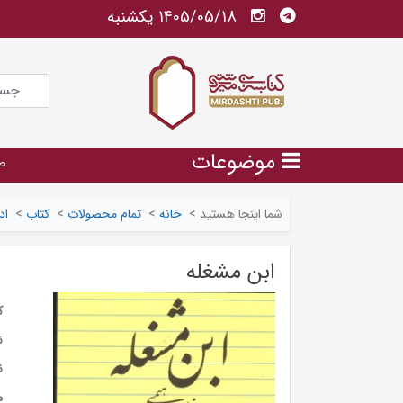
1405/05/18 يكشنبه
موضوعات
ص
شما اینجا هستید
>
خانه
>
تمام محصولات
>
کتاب
>
اد
ابن مشغله
ک
ش
ن
م