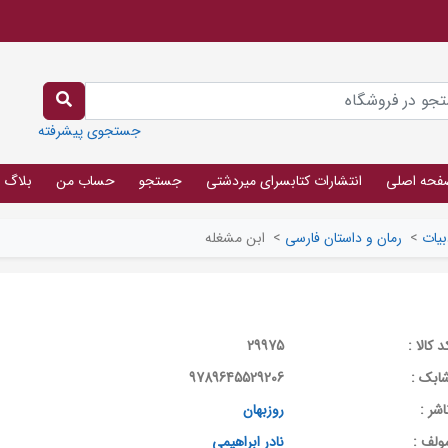
جستجوی پیشرفته
فحه اصلی
انتشارات کتابسرای میردشتی
جستجو
حساب من
بلاگ
بیات
>
رمان و داستان فارسی
>
ابن مشغله
د کالا :
29975
ابک :
9789645529206
اشر :
روزبهان
ولف :
نادر ابراهیمی