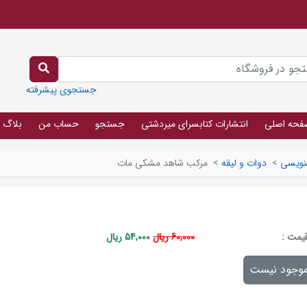
جستجوی پیشرفته
فحه اصلی
انتشارات کتابسرای میردشتی
جستجو
حساب من
بلاگ
نویسی
>
دوات و لیقه
>
مرکب شاهد مشکی مات
يمت :
60,000 ریال
54,000 ریال
وجود نیست