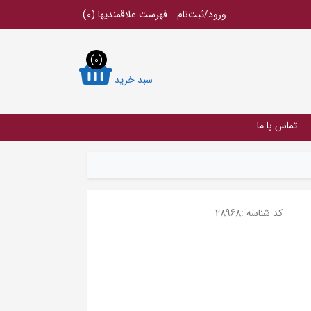
ورود/ثبت‌نام
فهرست علاقمندیها
(0)
(0)
سبد خرید
تماس با ما
کد شناسه :
28968