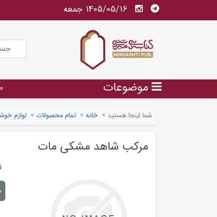
1405/05/16 جمعه
موضوعات
ص
شما اینجا هستید
>
خانه
>
تمام محصولات
>
لوازم خوش
مرکب شاهد مشکی مات
ق
م