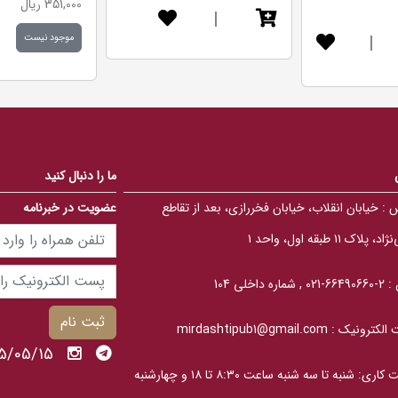
351,000 ریال
d
e
|
5
d
.
5
|
موجود نیست
0
.
0
0
o
0
u
o
t
u
o
t
f
o
5
f
b
5
a
b
s
a
ما را دنبال کنید
e
s
d
e
o
 :
خیابان انقلاب، خیابان فخررازی، بعد از تقاطع
عضویت در خبرنامه
d
n
o
ب
n
، پلاک ۱۱ طبقه اول، واحد ۱
ر
ب
ر
ر
س
ر
ی
 :
2-66490660-021 , شماره داخلی 104
س
ی
ثبت نام
الکترونیک :
mirdashtipub1@gmail.com
1405/05/15 پنج
ساعت کاری: شنبه تا سه‎ شنبه ساعت ۸:۳۰ تا ۱۸ و چهارشنبه