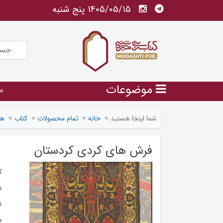
1405/05/15 پنج شنبه
موضوعات
ص
شما اینجا هستید
>
خانه
>
تمام محصولات
>
کتاب
>
هن
فرش های کردی کردستان
ک
ش
ن
م