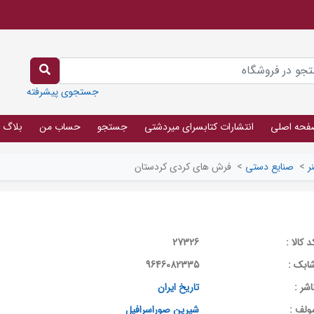
جستجوی پیشرفته
فحه اصلی
انتشارات کتابسرای میردشتی
جستجو
حساب من
بلاگ
ر
>
صنایع دستی
>
فرش های کردی کردستان
د کالا :
27326
ابک :
9646082335
اشر :
تاریخ ایران
ولف :
شیرین صوراسرافیل