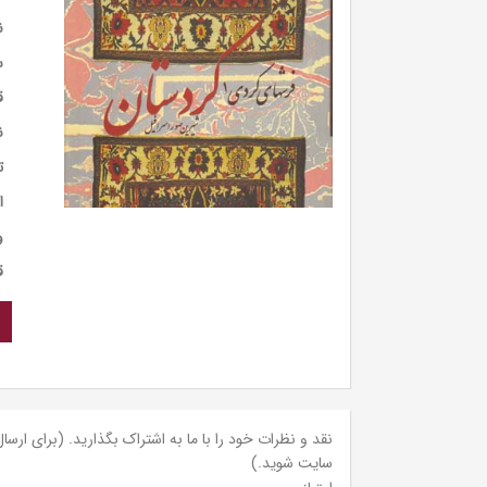
ن
س
ق
ن
ت
ا
و
ق
نقد و نظرات خود را با ما به اشتراک بگذارید. (برای ارسال 
سایت شوید.)