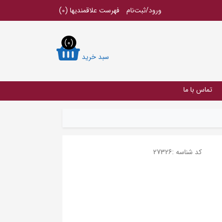
ورود/ثبت‌نام
فهرست علاقمندیها
(0)
(0)
سبد خرید
تماس با ما
کد شناسه :
27326