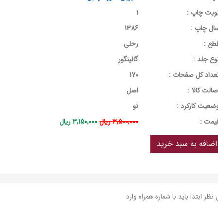
وبت چاپ :
1
ال چاپ :
1386
طع :
رحلی
وع جلد :
گالینگور
عداد کل صفحات :
170
صالت کالا :
اصل
ضعیت کارکرد :
نو
يمت :
3,500,000 ریال
3,150,000 ریال
نظر ابتدا باید با شماره همراه وارد