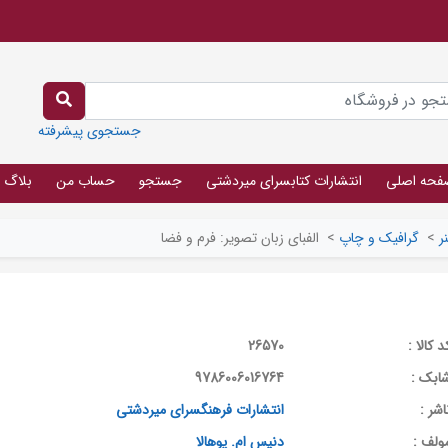
جستجوی پیشرفته
فحه اصلی
انتشارات کتابسرای میردشتی
جستجو
حساب من
بلاگ
ر
>
گرافیک و چاپ
>
الفبای زبان تصویر: فرم و فضا
د کالا :
26570
ابک :
9786006016764
اشر :
انتشارات فرهنگسرای میردشتی
ولف :
دنیس ام. پوهالا