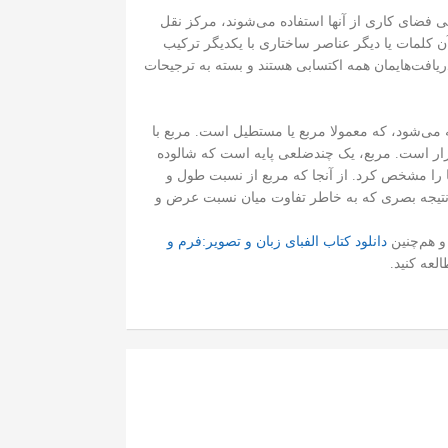
 فضای کاری از آنها استفاده می‌شوند، مرکز نقل
 کلمات یا دیگر عناصر ساختاری با یکدیگر ترکیب
افت‌ها‌یمان همه اکتسابی هستند و بسته به ترجیحات
 می‌شود، که معمولا مربع یا مستطیل است. مربع با
ند چند ضلعی منتظمی است که نسبت ۱:۱ میان عرض و ارتفاع آن برقرار است. مربع، یک چندضلعی پایه است که شالوده
را مشخص کرد. از آنجا که مربع از نسبت طول و
و درنتیجه بصری که به خاطر تفاوت میان نسبت عرض و
و هم‌چنین
دانلود کتاب الفبای زبان و تصویر:‌فرم و
لعه کنید.