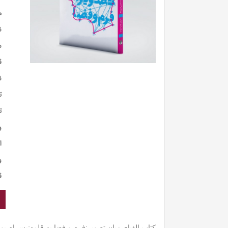
م
ن
س
ق
ن
ت
ت
و
ا
و
ق
کتاب الفبای زبان تصویر:‌فرم و فضا به قلمدنیس ام.پو