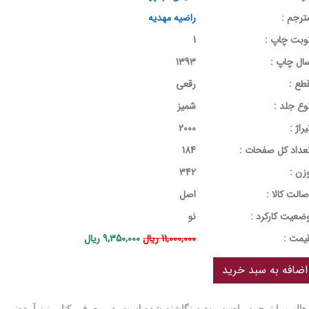
ترجم :
راضیه مهدیه
وبت چاپ :
1
ال چاپ :
1393
طع :
رقعی
وع جلد :
شمیز
یراژ :
2000
عداد کل صفحات :
184
زن :
342
صالت کالا :
اصل
ضعیت کارکرد :
نو
يمت :
11,000,000 ریال
9,350,000 ریال
.هالو و با ترجمه راضیه مهدیه نگاشته شده است. در معرفی کتاب نیز آمده: