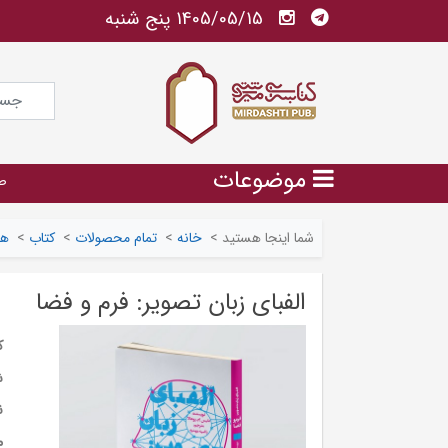
1405/05/15 پنج شنبه
موضوعات
ص
شما اینجا هستید
>
خانه
>
تمام محصولات
>
کتاب
>
هن
الفبای زبان تصویر: فرم و فضا
ک
ش
ن
م