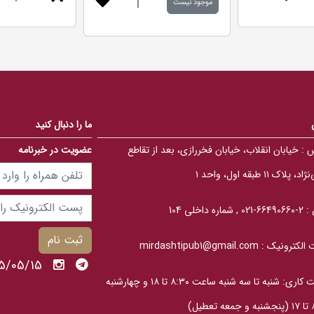
|
5
موجود نیست
.
.
0
0
0
0
o
o
u
u
t
t
o
o
f
f
5
5
b
b
a
a
s
s
e
ما را دنبال کنید
e
d
d
o
 :
خیابان انقلاب، خیابان فخررازی، بعد از تقاطع
عضویت در خبرنامه
o
n
n
ب
ب
ر
، پلاک ۱۱ طبقه اول، واحد ۱
ر
ر
ر
س
س
ی
ی
 :
2-66490660-021 , شماره داخلی 104
ثبت نام
الکترونیک :
mirdashtipub1@gmail.com
1405/05/15 پنج
ساعت کاری: شنبه تا سه‎ شنبه ساعت ۸:۳۰ تا ۱۸ و چهارشنبه
عطیل)