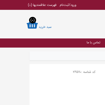
ورود/ثبت‌نام
فهرست علاقمندیها
(0)
(0)
سبد خرید
تماس با ما
کد شناسه :
26570