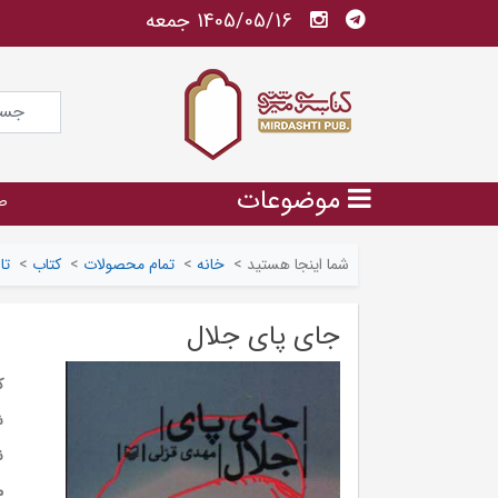
1405/05/16 جمعه
موضوعات
ص
شما اینجا هستید
>
خانه
>
تمام محصولات
>
کتاب
>
تا
جای پای جلال
ک
ش
ن
م