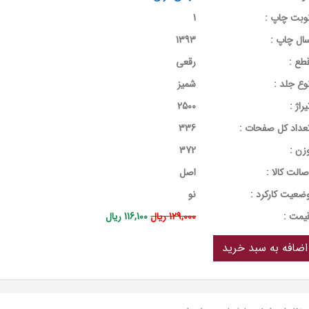
وبت چاپ :
1
ال چاپ :
1393
طع :
رقعی
وع جلد :
شمیز
یراژ :
2500
عداد کل صفحات :
336
زن :
372
صالت کالا :
اصل
ضعیت کارکرد :
نو
يمت :
129,000 ریال
116,100 ریال