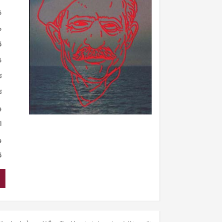
ن
س
ق
ن
ت
ت
و
ا
و
ق