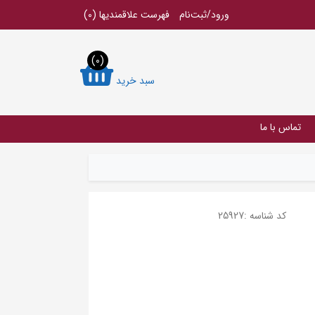
ورود/ثبت‌نام
فهرست علاقمندیها
(0)
(0)
سبد خرید
تماس با ما
کد شناسه :
25927