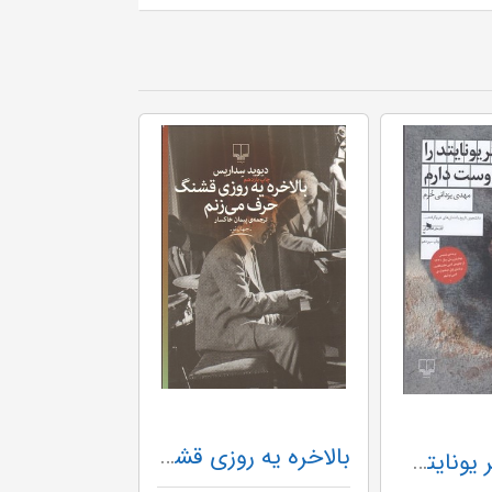
بالاخره یه روزی قشنگ حرف می زنم -جهان نو چشمه
من منچستر یونایتد را دوست دارم چشمه