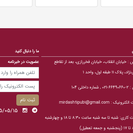
0
0
o
o
u
u
t
t
o
o
f
f
5
5
b
b
a
a
s
s
e
e
d
d
ما را دنبال کنید
o
o
n
n
ب
ب
 :
خیابان انقلاب، خیابان فخررازی، بعد از تقاطع
عضویت در خبرنامه
ر
ر
ر
ر
، پلاک ۱۱ طبقه اول، واحد ۱
س
س
ی
ی
 :
2-66490660-021 , شماره داخلی 104
ثبت نام
الکترونیک :
mirdashtipub1@gmail.com
1405/05/15 پنج
ساعت کاری: شنبه تا سه‎ شنبه ساعت ۸:۳۰ تا ۱۸ و چهارشنبه
عطیل)