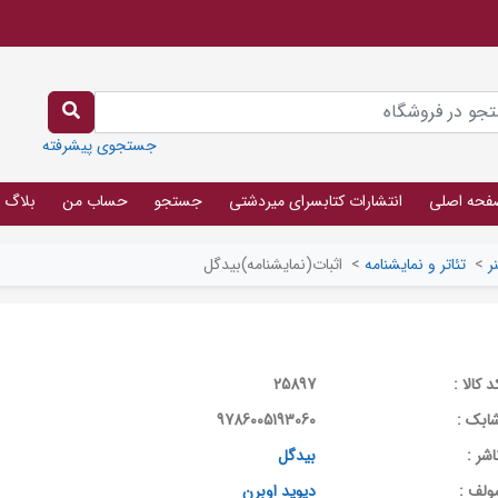
جستجوی پیشرفته
فحه اصلی
انتشارات کتابسرای میردشتی
جستجو
حساب من
بلاگ
ر
>
تئاتر و نمایشنامه
>
اثبات(نمایشنامه)بیدگل
د کالا :
25897
ابک :
9786005193060
اشر :
بیدگل
ولف :
دیوید اوبرن