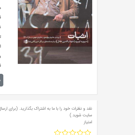
م
ق
ن
ت
ا
و
ق
م
نقد و نظرات خود را با ما به اشتراک بگذارید. (برای ارسال 
سایت شوید.)
امتیاز