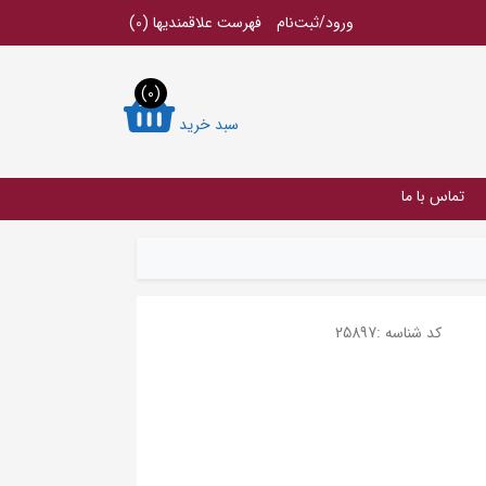
ورود/ثبت‌نام
فهرست علاقمندیها
(0)
(0)
سبد خرید
تماس با ما
کد شناسه :
25897