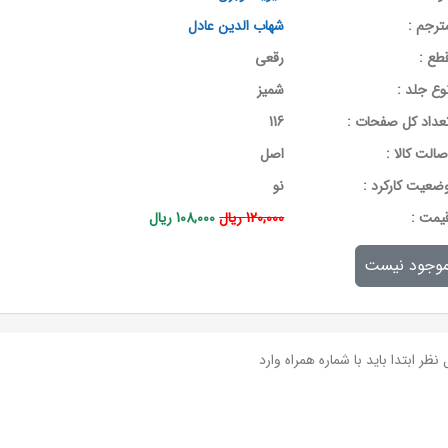
ترجم :
شهاب الدین عادل
طع :
رقعی
وع جلد :
شمیز
عداد کل صفحات :
116
صالت کالا :
اصل
ضعیت کارکرد :
نو
يمت :
120,000 ریال
108,000 ریال
وجود نیست
نظر ابتدا باید با شماره همراه وارد