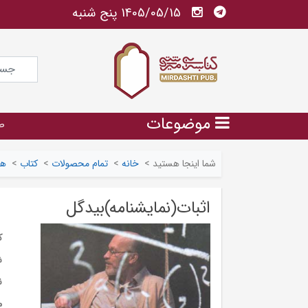
1405/05/15 پنج شنبه
موضوعات
ص
شما اینجا هستید
>
خانه
>
تمام محصولات
>
کتاب
>
هن
اثبات(نمایشنامه)بیدگل
ک
ش
ن
م