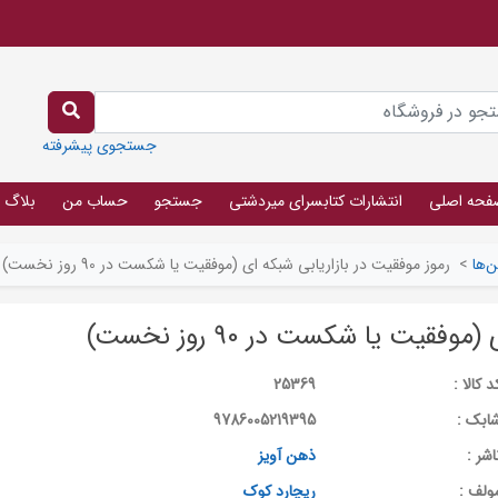
جستجوی پیشرفته
فحه اصلی
انتشارات کتابسرای میردشتی
جستجو
حساب من
بلاگ
‌ها
>
رموز موفقیت در بازاریابی شبکه ای (موفقیت یا شکست در 90 روز نخست)
قیت یا شکست در 90 روز نخست)
د کالا :
25369
ابک :
9786005219395
اشر :
ذهن آویز
ولف :
ریچارد کوک