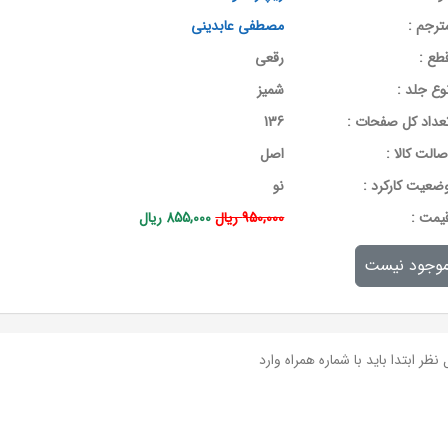
ترجم :
مصطفی عابدینی
طع :
رقعی
وع جلد :
شمیز
عداد کل صفحات :
136
صالت کالا :
اصل
ضعیت کارکرد :
نو
يمت :
950,000 ریال
855,000 ریال
وجود نیست
نظر ابتدا باید با شماره همراه وارد