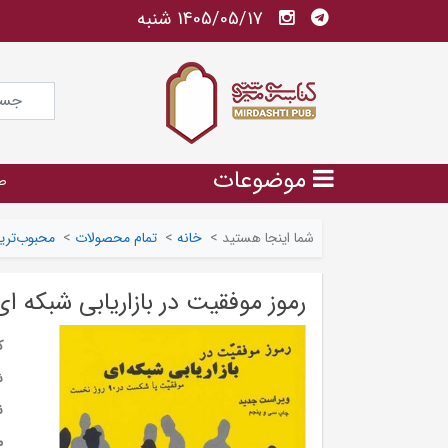
1405/05/17 شنبه
موضوعات
ص
شما اینجا هستید
>
خانه
>
تمام محصولات
>
محبوب‌ترین
رموز موفقیت در بازاریابی شبکه ای (موف
ک
ش
ن
م