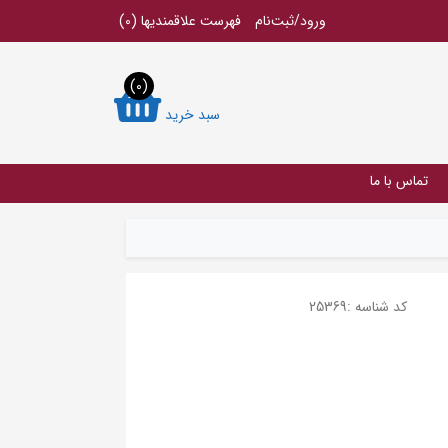
ورود/ثبت‌نام
فهرست علاقمندیها
(0)
(0)
سبد خرید
تماس با ما
کد شناسه :
25369