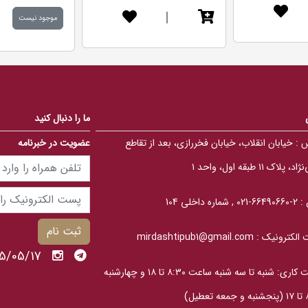
d
d
|
5
5
موجود نیست
.
.
0
0
0
0
o
o
u
u
t
t
o
o
f
f
5
5
b
b
ما را دنبال کنید
a
a
s
s
 :
خیابان انقلاب، خیابان فخررازی، بعد از تقاطع
عضویت در خبرنامه
e
e
d
d
o
o
، پلاک ۱۱ طبقه اول، واحد ۱
n
n
ب
ب
ر
ر
ر
ر
 :
2-66490660-021 , شماره داخلی 104
س
س
ی
ی
ثبت نام
الکترونیک :
mirdashtipub1@gmail.com
1405/05/17 
ساعت کاری: شنبه تا سه‎ شنبه ساعت ۸:۳۰ تا ۱۸ و چهارشنبه
عطیل)